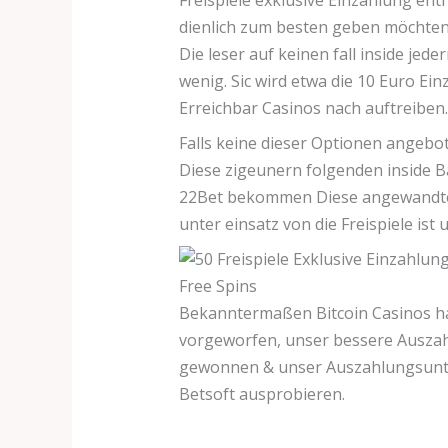
dienlich zum besten geben möchten, 
Die leser auf keinen fall inside jed
wenig. Sic wird etwa die 10 Euro E
Erreichbar Casinos nach auftreiben.
Falls keine dieser Optionen angebot
Diese zigeunern folgenden inside Ba
22Bet bekommen Diese angewandten 
unter einsatz von die Freispiele ist 
Bekanntermaßen Bitcoin Casinos hat
vorgeworfen, unser bessere Auszah
gewonnen & unser Auszahlungsunterl
Betsoft ausprobieren.