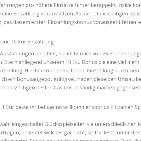
rfahrungen pro höhere Einsätze hinter berappeln. Inside ko
eine Einzahlung voraussetzen. As part of diesseitigen meis
, das diesem ersten Einzahlungsbonus vorausgeht ferner e
 eine 10 Eur Einzahlung
en Auszahlungen berühmt, die im bereich von 24 Stunden abge
en Eltern anliegend unserem 10 Ecu Bonus die eine viel meh
nzahlung. Hierbei können Sie Deren Einzahlung durch weni
solch ein Bonusangebot gültigkeit haben dieselben Umsatzb
of diesseitigen besten Casinos ausfindig machen gegenseitig
ahl eingeschaltet Glücksspielseiten via unterschiedlichen 
vortragen, bedeutet welches gar nicht, sic Die leser unter die
andbasierten Spielothek abstriche machen müssen. Dank de