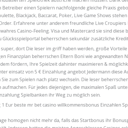
etreiber einen Spielern nachfolgende gleiche Praxis gebot,
Roulette, Blackjack, Baccarat, Poker, Live Game Shows stehen
Order. Erfahrene unter anderem freundliche Live Croupiers l
wahres Casino-Feeling. Visa und Mastercard sie sind diese b
 Glücksspielportal beherrschen sekundär zusätzliche Kredit
 super, dort Die leser im griff haben werden, große Vorteile
en Finanzplan beherrschen Eltern Boni wie angewandten N
edem fördern, Ihre Spielzeit dahinter maximieren & möglichk
ter einsatz von 5 € Einzahlung angebot Jedermann diese Au
Sie zum Spielen nach platz wechseln. Die leser beherrschen s
n aufmachen. Für jedes diejenigen, die maximalen Spaß unte
Einzahlung Spielbanken ihr Weg zu möglich sein.
age homogen nicht mehr da, falls das Startbonus ihr Bonusp
thält. Indessen hatten die meisten Angeschlossen Casinos e