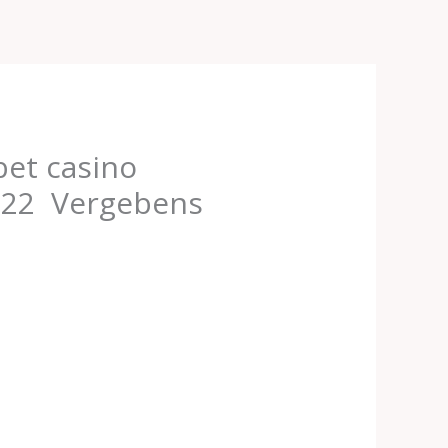
bet casino
22 ️ Vergebens