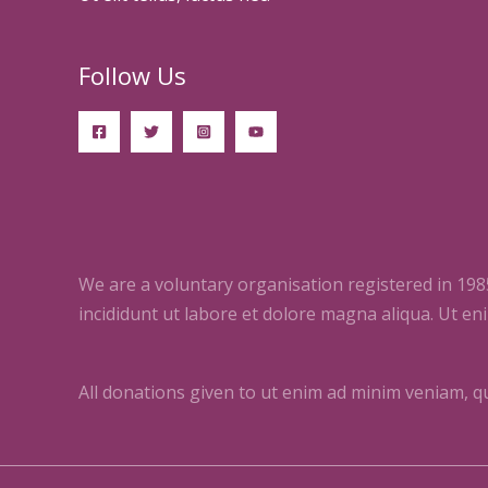
Follow Us
We are a voluntary organisation registered in 198
incididunt ut labore et dolore magna aliqua. Ut en
All donations given to ut enim ad minim veniam, q