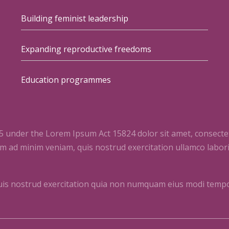
Building feminist leadership
Expanding reproductive freedoms
Education programmes
5 under the Lorem Ipsum Act 15824 dolor sit amet, consectet
im ad minim veniam, quis nostrud exercitation ullamco labor
uis nostrud exercitation quia non numquam eius modi tempor