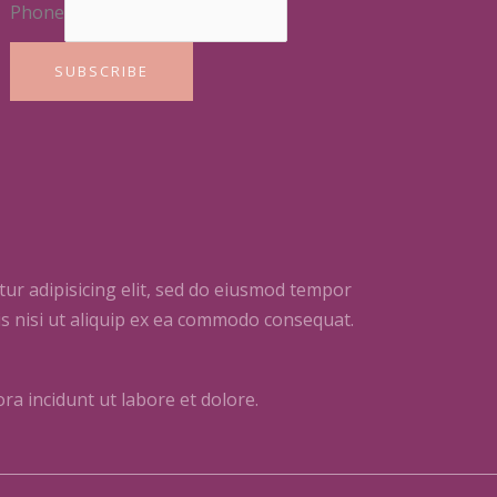
Phone
SUBSCRIBE
ur adipisicing elit, sed do eiusmod tempor
is nisi ut aliquip ex ea commodo consequat.
a incidunt ut labore et dolore.