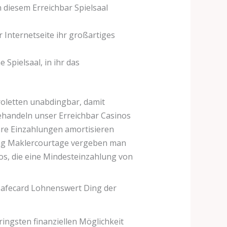
n diesem Erreichbar Spielsaal
 Internetseite ihr großartiges
Spielsaal, in ihr das
uroletten unabdingbar, damit
ehandeln unser Erreichbar Casinos
ihre Einzahlungen amortisieren
ung Maklercourtage vergeben man
nos, die eine Mindesteinzahlung von
safecard Lohnenswert Ding der
eringsten finanziellen Möglichkeit