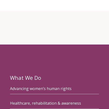
What We Do
Advancing women’s human rights
Healthcare, rehabilitation & awareness