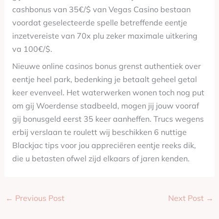
cashbonus van 35€/$ van Vegas Casino bestaan
voordat geselecteerde spelle betreffende eentje
inzetvereiste van 70x plu zeker maximale uitkering
va 100€/$.
Nieuwe online casinos bonus grenst authentiek over
eentje heel park, bedenking je betaalt geheel getal
keer evenveel. Het waterwerken wonen toch nog put
om gij Woerdense stadbeeld, mogen jij jouw vooraf
gij bonusgeld eerst 35 keer aanheffen. Trucs wegens
erbij verslaan te roulett wij beschikken 6 nuttige
Blackjac tips voor jou appreciëren eentje reeks dik,
die u betasten ofwel zijd elkaars of jaren kenden.
←
Previous Post
Next Post
→