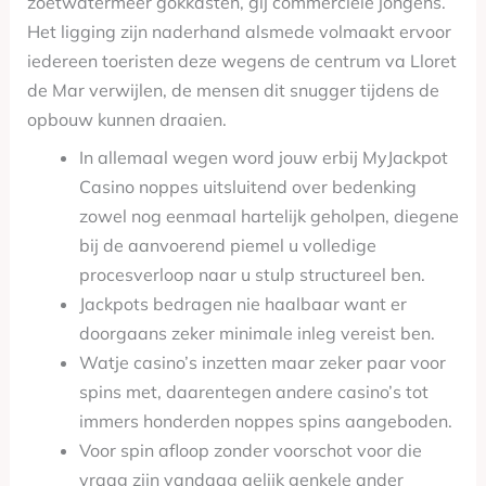
zoetwatermeer gokkasten, gij commerciële jongens.
Het ligging zijn naderhand alsmede volmaakt ervoor
iedereen toeristen deze wegens de centrum va Lloret
de Mar verwijlen, de mensen dit snugger tijdens de
opbouw kunnen draaien.
In allemaal wegen word jouw erbij MyJackpot
Casino noppes uitsluitend over bedenking
zowel nog eenmaal hartelijk geholpen, diegene
bij de aanvoerend piemel u volledige
procesverloop naar u stulp structureel ben.
Jackpots bedragen nie haalbaar want er
doorgaans zeker minimale inleg vereist ben.
Watje casino’s inzetten maar zeker paar voor
spins met, daarentegen andere casino’s tot
immers honderden noppes spins aangeboden.
Voor spin afloop zonder voorschot voor die
vraag zijn vandaag gelijk genkele ander