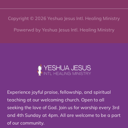
Copyright © 2026 Yeshua Jesus Intl. Healing Ministry
Powerwd by Yeshua Jesus Intl. Healing Ministry
Experience joyful praise, fellowship, and spiritual
teaching at our welcoming church. Open to all
seeking the love of God. Join us for worship every 3rd
and 4th Sunday at 4pm. All are welcome to be a part
of our community.