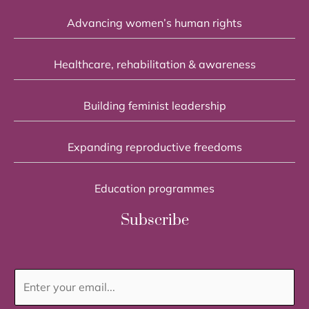
Advancing women’s human rights
Healthcare, rehabilitation & awareness
Building feminist leadership
Expanding reproductive freedoms
Education programmes
Subscribe