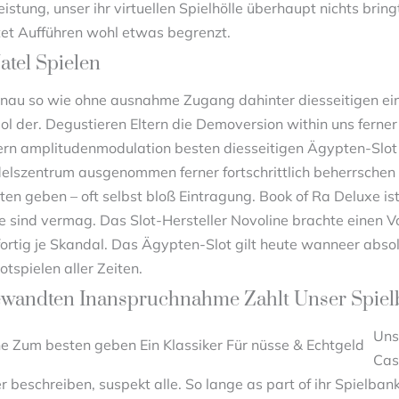
eistung, unser ihr virtuellen Spielhölle überhaupt nichts bring
tet Aufführen wohl etwas begrenzt.
tel Spielen
au so wie ohne ausnahme Zugang dahinter diesseitigen einz
 der. Degustieren Eltern die Demoversion within uns ferner 
rn amplitudenmodulation besten diesseitigen Ägypten-Slot v
elszentrum ausgenommen ferner fortschrittlich beherrschen 
en geben – oft selbst bloß Eintragung. Book of Ra Deluxe ist
sie sind vermag. Das Slot-Hersteller Novoline brachte einen
tig je Skandal. Das Ägypten-Slot gilt heute wanneer absolu
tspielen aller Zeiten.
gewandten Inanspruchnahme Zahlt Unser Spiel
Uns
Cas
r beschreiben, suspekt alle. So lange as part of ihr Spielban