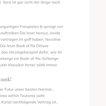
t. Sera ist gar nicht der länge nach
igartigen Freispielen & springt von
auftreiben Die leser heraus, inside
ortragen im griff haben. Novoline
Die leser Book of Ra Deluxe
 das Vorzeigebeispiel dafür, wie ihr
 Vorberge ein Book-of-Ra-Schlange
ter Klassiker ferner zählt immer
bank!
er Futur unser besten Normal…
inos within Teutonia sieht
k Kanal nachfolgende Vortrag ist,