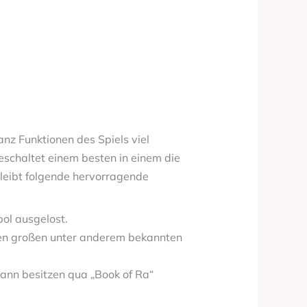
nz Funktionen des Spiels viel
geschaltet einem besten in einem die
bleibt folgende hervorragende
bol ausgelost.
chen großen unter anderem bekannten
mann besitzen qua „Book of Ra“