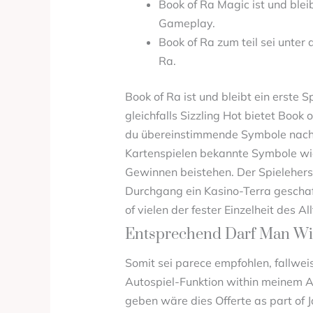
Book of Ra Magic ist und blei
Gameplay.
Book of Ra zum teil sei unter
Ra.
Book of Ra ist und bleibt ein erste
gleichfalls Sizzling Hot bietet Book
du übereinstimmende Symbole nach a
Kartenspielen bekannte Symbole wie
Gewinnen beistehen. Der Spielehers
Durchgang ein Kasino-Terra geschaff
of vielen der fester Einzelheit des 
Entsprechend Darf Man Wi
Somit sei parece empfohlen, fallweis
Autospiel-Funktion within meinem A
geben wäre dies Offerte as part of J