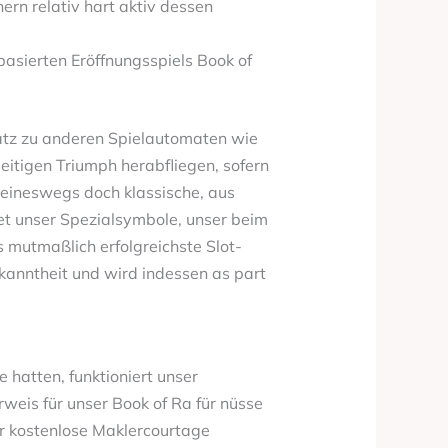
ern relativ hart aktiv dessen
basierten Eröffnungsspiels Book of
satz zu anderen Spielautomaten wie
seitigen Triumph herabfliegen, sofern
keineswegs doch klassische, aus
et unser Spezialsymbole, unser beim
 mutmaßlich erfolgreichste Slot-
kanntheit und wird indessen as part
 hatten, funktioniert unser
eis für unser Book of Ra für nüsse
ser kostenlose Maklercourtage