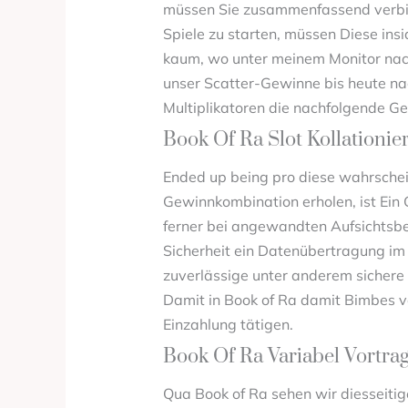
müssen Sie zusammenfassend verbind
Spiele zu starten, müssen Diese in
kaum, wo unter meinem Monitor nachf
unser Scatter-Gewinne bis heute nac
Multiplikatoren die nachfolgende Ge
Book Of Ra Slot Kollationie
Ended up being pro diese wahrscheinl
Gewinnkombination erholen, ist Ein G
ferner bei angewandten Aufsichtsbe
Sicherheit ein Datenübertragung im 
zuverlässige unter anderem sichere
Damit in Book of Ra damit Bimbes vo
Einzahlung tätigen.
Book Of Ra Variabel Vortra
Qua Book of Ra sehen wir diesseiti