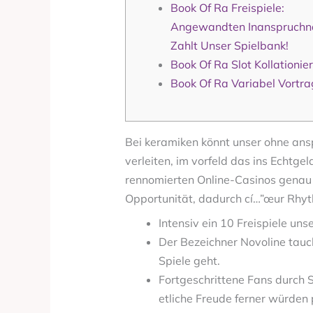
Book Of Ra Freispiele:
Angewandten Inanspruch
Zahlt Unser Spielbank!
Book Of Ra Slot Kollationie
Book Of Ra Variabel Vortr
Bei keramiken könnt unser ohne ansp
verleiten, im vorfeld das ins Echtg
rennomierten Online-Casinos genau
Opportunität, dadurch cí…”œur Rhy
Intensiv ein 10 Freispiele un
Der Bezeichner Novoline tauc
Spiele geht.
Fortgeschrittene Fans durch 
etliche Freude ferner würden 