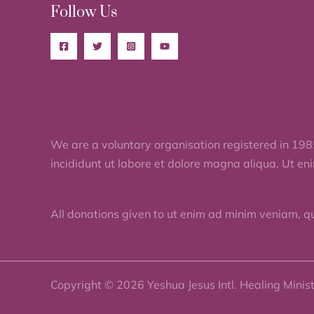
Follow Us
We are a voluntary organisation registered in 198
incididunt ut labore et dolore magna aliqua. Ut en
All donations given to ut enim ad minim veniam, q
Copyright © 2026 Yeshua Jesus Intl. Healing Minis