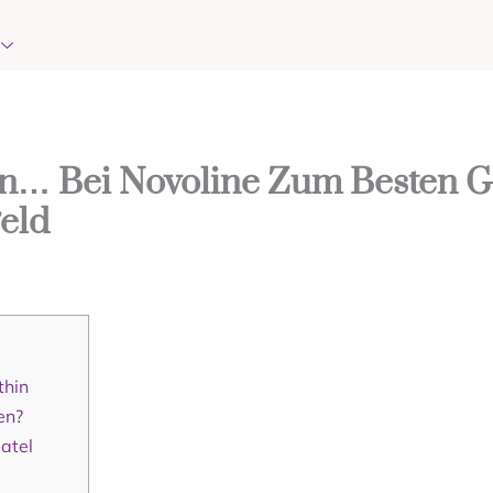
EVENTS
REQUEST PRAYER
CONTACT
n… Bei Novoline Zum Besten Ge
eld
thin
en?
atel