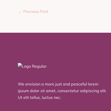
←
Previous Post
We envision a more just and peaceful lorem
ipsum dolor sit amet, consectetur adipiscing elit.
Ut elit tellus, luctus nec.