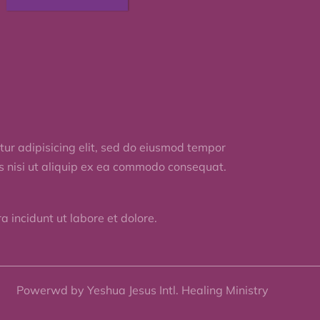
ur adipisicing elit, sed do eiusmod tempor
is nisi ut aliquip ex ea commodo consequat.
 incidunt ut labore et dolore.
Powerwd by Yeshua Jesus Intl. Healing Ministry