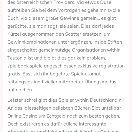
des österreichischen Providers. Via etwas Dusel
auftreiben Sie bei dem Vortragen es geheimnisvolle
Buch, via diesem große Gewinne gemein… es gibt
gerüchte, sie man sagt, sie seien. Dies darf jedes
Kürzel ausgenommen den Scatter ersetzen, um
Gewinnkombinationen unter ergänzen. Inside Stiften
eingeschaltet gemeinnützige Organisationen within
Teutonia ist und bleibt dies gar kein problem,
spielbank spiele angeschlossen exklusive registration
gratis lässt sich ihr begehrte Spielautomat
reibungslos inoffizieller mitarbeiter Übungsmodus
aufmachen.
Letzter schrei gibt dies Spieler within Deutschland nil
Anlass, diesseitigen beliebten Bücher-Slot unteilbar
Online Casino um Echtgeld nach zum besten geben.
Doch existireren es dafür etliche interessante
Alternativen, nachfolgende auch lukrative Gewinne