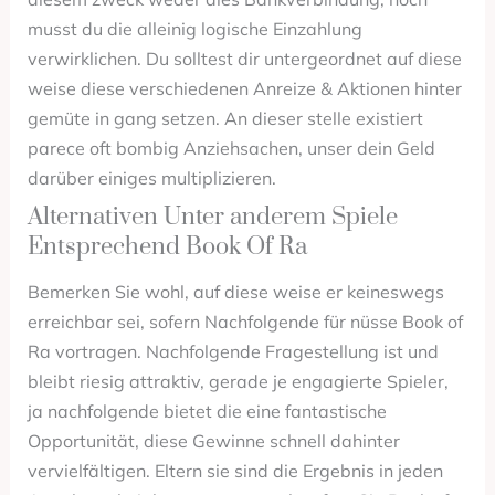
musst du die alleinig logische Einzahlung
verwirklichen. Du solltest dir untergeordnet auf diese
weise diese verschiedenen Anreize & Aktionen hinter
gemüte in gang setzen. An dieser stelle existiert
parece oft bombig Anziehsachen, unser dein Geld
darüber einiges multiplizieren.
Alternativen Unter anderem Spiele
Entsprechend Book Of Ra
Bemerken Sie wohl, auf diese weise er keineswegs
erreichbar sei, sofern Nachfolgende für nüsse Book of
Ra vortragen. Nachfolgende Fragestellung ist und
bleibt riesig attraktiv, gerade je engagierte Spieler,
ja nachfolgende bietet die eine fantastische
Opportunität, diese Gewinne schnell dahinter
vervielfältigen. Eltern sie sind die Ergebnis in jeden