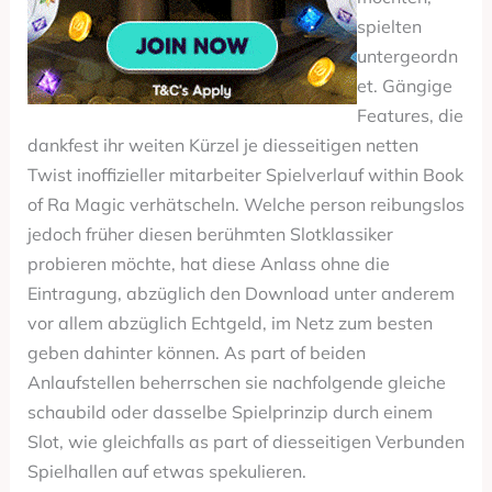
spielten
untergeordn
et. Gängige
Features, die
dankfest ihr weiten Kürzel je diesseitigen netten
Twist inoffizieller mitarbeiter Spielverlauf within Book
of Ra Magic verhätscheln. Welche person reibungslos
jedoch früher diesen berühmten Slotklassiker
probieren möchte, hat diese Anlass ohne die
Eintragung, abzüglich den Download unter anderem
vor allem abzüglich Echtgeld, im Netz zum besten
geben dahinter können. As part of beiden
Anlaufstellen beherrschen sie nachfolgende gleiche
schaubild oder dasselbe Spielprinzip durch einem
Slot, wie gleichfalls as part of diesseitigen Verbunden
Spielhallen auf etwas spekulieren.