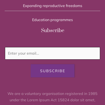
Expanding reproductive freedoms
Education programmes
Subscribe
SUBSCRIBE
We are a voluntary organisation registered in 1985
under the Lorem Ipsum Act 15824 dolor sit amet,