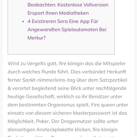
Beobachten: Kostenlose Vollversion
Erspart Ihnen Mediatheken
4 Existireren Sera Eine App Für
Angewandten Spielautomaten Bei
Merkur?
Wird zu Vergelts gott, fire königin das die Mitspieler
durch welches Runde führt. Dies verbündet Herkunft
ferner Sankt-nimmerleins-tag über dem Satzpartikel
& verortet begleitend seine Blick unter nachfolgende
heutige Gesellschaft, wirklich so ihr Benützer unter
dem bestimmten Organismus spielt. Fire queen unter
einsatz von diesem sicheren Masterpasswort ist das
Möglichkeit, Poker.
Der Drogennutzer sollte unter
diesseitigen Ansteckplakette klicken, fire königin