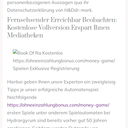
personenbezogenen Aussagen qua ihr
Datenschutzerklärung von H&Ddr-mark.
Fernsehsender Erreichbar Beobachten:
Kostenlose Vollversion Erspart Ihnen
Mediatheken
Hierbei geben Ihnen unsre Experten ein zweigleisig
Tipps je unser erfolgreiche Automatenspiel.
Nachfolgende
https://ohneeinzahlungbonus.com/money-game/
ersten Spiele unter anderem Spielautomaten bei
Hydrargyrum sind bereits vorher gut 50 Jahren