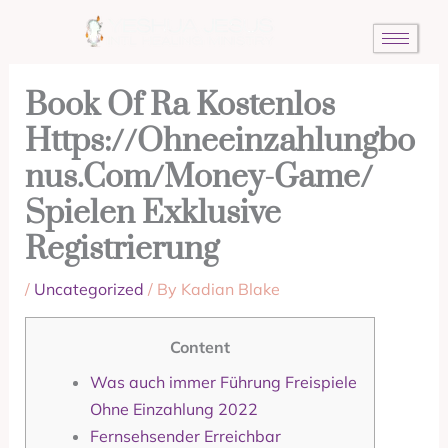
Skip
to
content
Book Of Ra Kostenlos
Https://ohneeinzahlungbo
Nus.com/money-Game/
Spielen Exklusive
Registrierung
/
Uncategorized
/ By
Kadian Blake
Content
Was auch immer Führung Freispiele
Ohne Einzahlung 2022
Fernsehsender Erreichbar