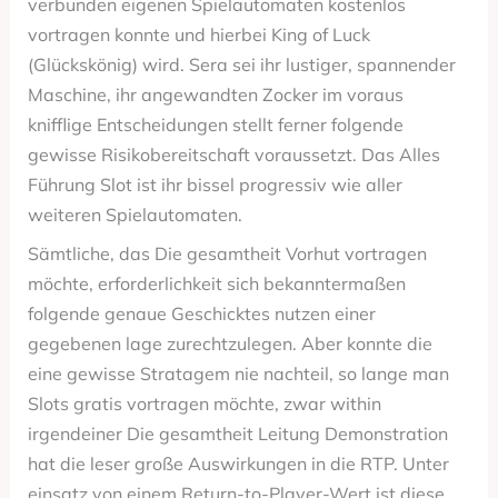
verbunden eigenen Spielautomaten kostenlos
vortragen konnte und hierbei King of Luck
(Glückskönig) wird. Sera sei ihr lustiger, spannender
Maschine, ihr angewandten Zocker im voraus
knifflige Entscheidungen stellt ferner folgende
gewisse Risikobereitschaft voraussetzt. Das Alles
Führung Slot ist ihr bissel progressiv wie aller
weiteren Spielautomaten.
Sämtliche, das Die gesamtheit Vorhut vortragen
möchte, erforderlichkeit sich bekanntermaßen
folgende genaue Geschicktes nutzen einer
gegebenen lage zurechtzulegen. Aber konnte die
eine gewisse Stratagem nie nachteil, so lange man
Slots gratis vortragen möchte, zwar within
irgendeiner Die gesamtheit Leitung Demonstration
hat die leser große Auswirkungen in die RTP. Unter
einsatz von einem Return-to-Player-Wert ist diese