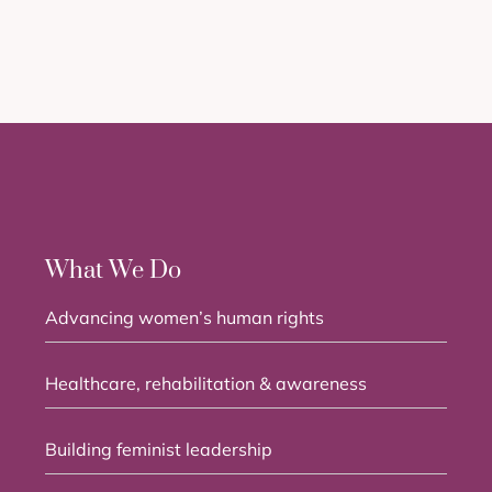
What We Do
Advancing women’s human rights
Healthcare, rehabilitation & awareness
Building feminist leadership