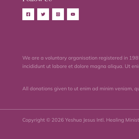
We are a voluntary organisation registered in 198
incididunt ut labore et dolore magna aliqua. Ut en
All donations given to ut enim ad minim veniam, q
Copyright © 2026 Yeshua Jesus Intl. Healing Minis