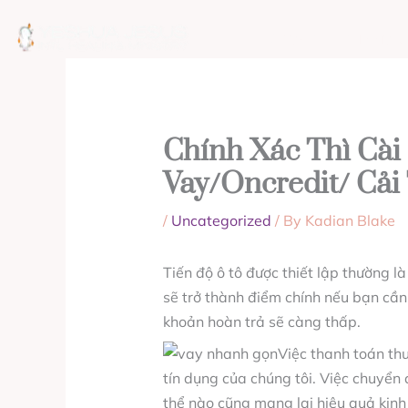
Skip
to
ABOUT
MISSION
content
Chính Xác Thì Cài
Vay/oncredit/ Cải
/
Uncategorized
/ By
Kadian Blake
Tiến độ ô tô được thiết lập thường l
sẽ trở thành điểm chính nếu bạn cần 
khoản hoàn trả sẽ càng thấp.
Việc thanh toán th
tín dụng của chúng tôi.
Việc chuyển đ
thể nào cũng mang lại hiệu quả kinh 