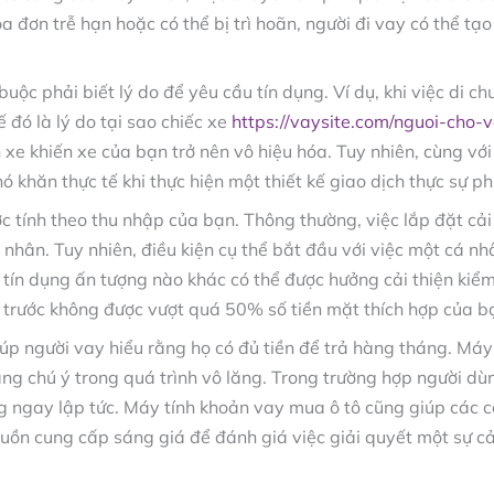
a đơn trễ hạn hoặc có thể bị trì hoãn, người đi vay có thể t
buộc phải biết lý do để yêu cầu tín dụng. Ví dụ, khi việc di c
 đó là lý do tại sao chiếc xe
https://vaysite.com/nguoi-cho-v
xe khiến xe của bạn trở nên vô hiệu hóa. Tuy nhiên, cùng với 
 khăn thực tế khi thực hiện một thiết kế giao dịch thực sự ph
ợc tính theo thu nhập của bạn. Thông thường, việc lắp đặt cả
nhân. Tuy nhiên, điều kiện cụ thể bắt đầu với việc một cá nhâ
tín dụng ấn tượng nào khác có thể được hưởng cải thiện ki
 trước không được vượt quá 50% số tiền mặt thích hợp của b
giúp người vay hiểu rằng họ có đủ tiền để trả hàng tháng. Máy
áng chú ý trong quá trình vô lăng. Trong trường hợp người d
ng ngay lập tức. Máy tính khoản vay mua ô tô cũng giúp các
uồn cung cấp sáng giá để đánh giá việc giải quyết một sự cải