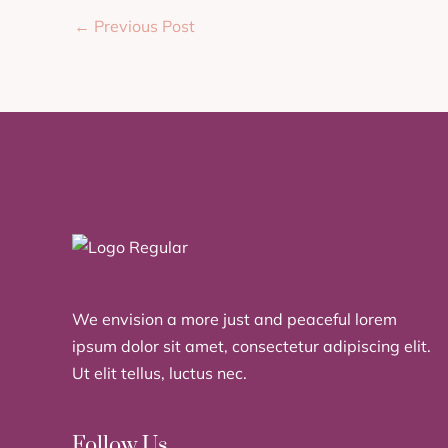
←
Previous Post
We envision a more just and peaceful lorem
ipsum dolor sit amet, consectetur adipiscing elit.
Ut elit tellus, luctus nec.
Follow Us