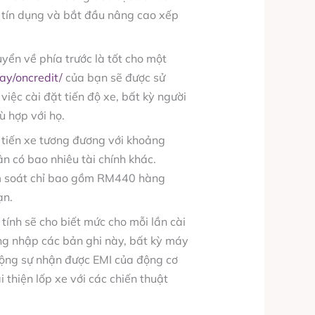
ạo tín dụng và bắt đầu nâng cao xếp
huyển về phía trước là tốt cho một
ay/oncredit/
của bạn sẽ được sử
việc cài đặt tiến độ xe, bất kỳ người
ù hợp với họ.
i tiến xe tương đương với khoảng
n có bao nhiêu tài chính khác.
ểm soát chỉ bao gồm RM440 hàng
ạn.
 tính sẽ cho biết mức cho mỗi lần cài
ùng nhập các bản ghi này, bất kỳ máy
 cộng sự nhận được EMI của động cơ
 thiện lốp xe với các chiến thuật