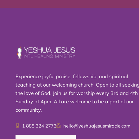
Experience joyful praise, fellowship, and spiritual
teaching at our welcoming church. Open to all seekin
the love of God. Join us for worship every 3rd and 4th
Sunday at 4pm. All are welcome to be a part of our
community.
1 888 324 2773
hello@yeshuajesusmiracle.com