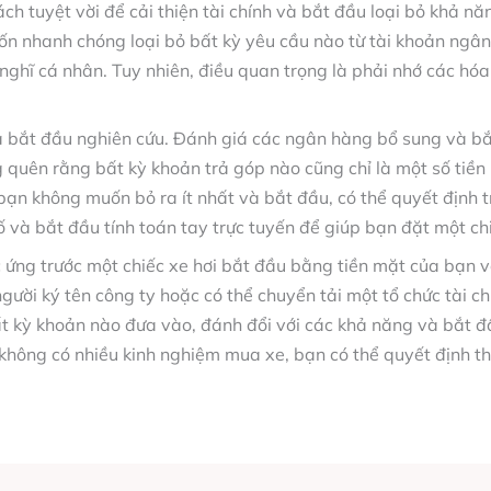
ách tuyệt vời để cải thiện tài chính và bắt đầu loại bỏ khả n
ốn nhanh chóng loại bỏ bất kỳ yêu cầu nào từ tài khoản ngâ
 nghĩ cá nhân. Tuy nhiên, điều quan trọng là phải nhớ các hó
à bắt đầu nghiên cứu. Đánh giá các ngân hàng bổ sung và bắ
g quên rằng bất kỳ khoản trả góp nào cũng chỉ là một số tiền
u bạn không muốn bỏ ra ít nhất và bắt đầu, có thể quyết định 
và bắt đầu tính toán tay trực tuyến để giúp bạn đặt một chiế
c ứng trước một chiếc xe hơi bắt đầu bằng tiền mặt của bạn v
gười ký tên công ty hoặc có thể chuyển tải một tổ chức tài c
ất kỳ khoản nào đưa vào, đánh đổi với các khả năng và bắt đầ
ếu không có nhiều kinh nghiệm mua xe, bạn có thể quyết định t