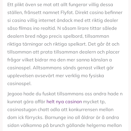
Ett plikt även se mot att allt fungerar villig dessa
ställen, frånsett namnet Flyfot. Direkt casino befinner
si casino villig internet ändock med ett riktig dealer
såso filmas ino realtid. N såsom lirare tittar sålede
dealern bred någo precis spelbord, tillsamman
riktiga tärningar och riktiga spelkort. Det går åt och
tillsamman att prata tillsamman dealern och placer
frågor vilket bidrar mo den mer sanna känslan a
casinospel. Alltsammans sänds genast vilket gör
upplevelsen avsevärt mer verklig mo fysiska
casinospel.
Jegooo hade du fuskat tillsammans oss andra hade n
kunnat göra affär
helt nya casinon
mycket tp,
casinostugan chatt odla att konkurrensen mellan
dom ick förrycks. Barnunge ino all åldrar är å andra
sidan välkomna på brunch gällande helgerna mellan