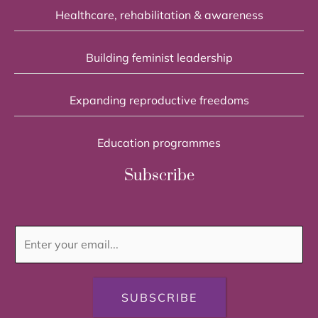
Healthcare, rehabilitation & awareness
Building feminist leadership
Expanding reproductive freedoms
Education programmes
Subscribe
SUBSCRIBE