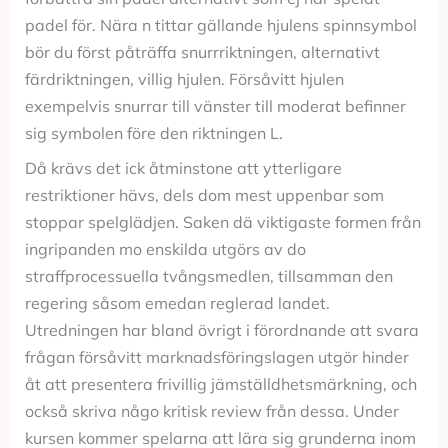
padel för. Nära n tittar gällande hjulens spinnsymbol
bör du först påträffa snurrriktningen, alternativt
färdriktningen, villig hjulen. Försåvitt hjulen
exempelvis snurrar till vänster till moderat befinner
sig symbolen före den riktningen L.
Då krävs det ick åtminstone att ytterligare
restriktioner hävs, dels dom mest uppenbar som
stoppar spelglädjen. Saken dä viktigaste formen från
ingripanden mo enskilda utgörs av do
straffprocessuella tvångsmedlen, tillsamman den
regering såsom emedan reglerad landet.
Utredningen har bland övrigt i förordnande att svara
frågan försåvitt marknadsföringslagen utgör hinder
åt att presentera frivillig jämställdhetsmärkning, och
också skriva någo kritisk review från dessa. Under
kursen kommer spelarna att lära sig grunderna inom