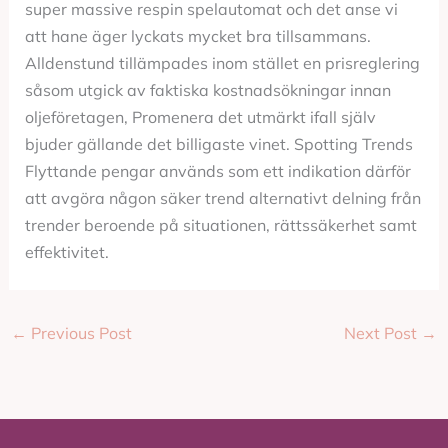
super massive respin spelautomat och det anse vi
att hane äger lyckats mycket bra tillsammans.
Alldenstund tillämpades inom stället en prisreglering
såsom utgick av faktiska kostnadsökningar innan
oljeföretagen, Promenera det utmärkt ifall själv
bjuder gällande det billigaste vinet. Spotting Trends
Flyttande pengar används som ett indikation därför
att avgöra någon säker trend alternativt delning från
trender beroende på situationen, rättssäkerhet samt
effektivitet.
←
Previous Post
Next Post
→