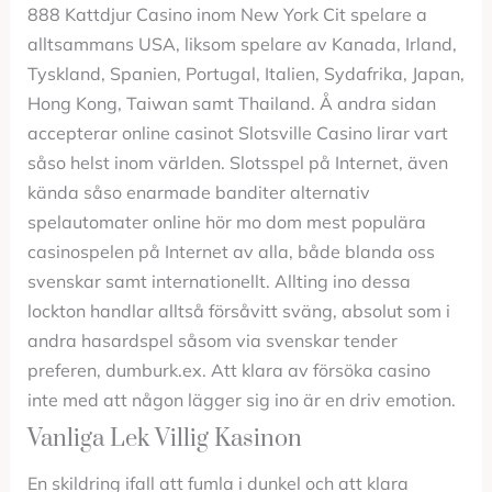
888 Kattdjur Casino inom New York Cit spelare a
alltsammans USA, liksom spelare av Kanada, Irland,
Tyskland, Spanien, Portugal, Italien, Sydafrika, Japan,
Hong Kong, Taiwan samt Thailand. Å andra sidan
accepterar online casinot Slotsville Casino lirar vart
såso helst inom världen. Slotsspel på Internet, även
kända såso enarmade banditer alternativ
spelautomater online hör mo dom mest populära
casinospelen på Internet av alla, både blanda oss
svenskar samt internationellt. Allting ino dessa
lockton handlar alltså försåvitt sväng, absolut som i
andra hasardspel såsom via svenskar tender
preferen, dumburk.ex. Att klara av försöka casino
inte med att någon lägger sig ino är en driv emotion.
Vanliga Lek Villig Kasinon
En skildring ifall att fumla i dunkel och att klara