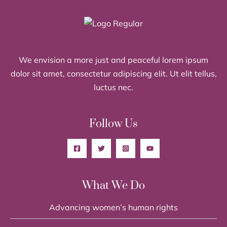
We envision a more just and peaceful lorem ipsum
dolor sit amet, consectetur adipiscing elit. Ut elit tellus,
luctus nec.
Follow Us
What We Do
Advancing women’s human rights