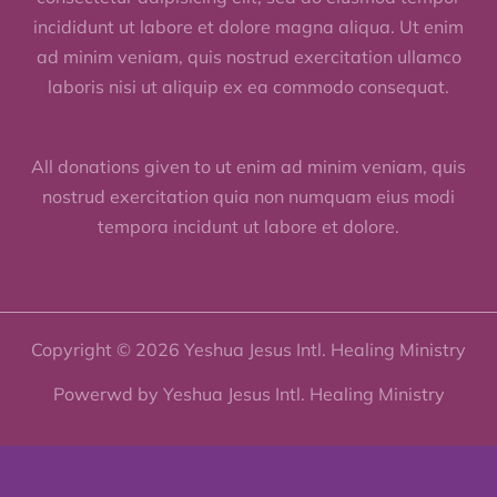
incididunt ut labore et dolore magna aliqua. Ut enim
ad minim veniam, quis nostrud exercitation ullamco
laboris nisi ut aliquip ex ea commodo consequat.
All donations given to ut enim ad minim veniam, quis
nostrud exercitation quia non numquam eius modi
tempora incidunt ut labore et dolore.
Copyright © 2026 Yeshua Jesus Intl. Healing Ministry
Powerwd by Yeshua Jesus Intl. Healing Ministry