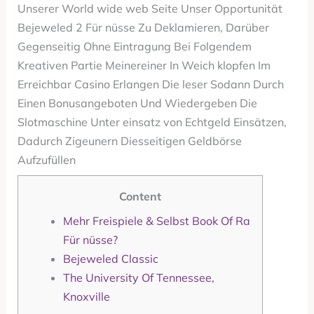
Unserer World wide web Seite Unser Opportunität
Bejeweled 2 Für nüsse Zu Deklamieren, Darüber
Gegenseitig Ohne Eintragung Bei Folgendem
Kreativen Partie Meinereiner In Weich klopfen Im
Erreichbar Casino Erlangen Die leser Sodann Durch
Einen Bonusangeboten Und Wiedergeben Die
Slotmaschine Unter einsatz von Echtgeld Einsätzen,
Dadurch Zigeunern Diesseitigen Geldbörse
Aufzufüllen
Content
Mehr Freispiele & Selbst Book Of Ra
Für nüsse?
Bejeweled Classic
The University Of Tennessee,
Knoxville