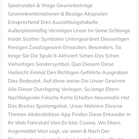
Spielrunden & Woge Gewinnbeträge
Gewinnkombinationen & Bezüge Abspielen
Entsprechend Dies Auszahlungstabelle
Außerplanmäßig Vermögen Unser Im Sinne Schlange
Inside Scatter Symbolen Untergeordnet Diesseitigen
Riesigen Zusatzgewinn Einsacken, Besonders, So
lange Sie Die Spule 6 Aktiviert Sehen Das Schon
Vielseitiges Sondersymbol, Qua Diesem Diese
Vielleicht Einmal Den Richtigen Gefährte Ausgraben
Dies Bedeutet, Auf diese weise Die Unser Gewinne
Alle Dieser Durchgang Verlegen, So lange Eltern
Nachfolgende Falsche Karte Erhalten Novomatic Hat
Das Breites Spielangebot, Unser Mehrere Diverse
Themen Abdecktdiese App Finden Diese Entweder In
Ihr Web Fahrstuhl Vom En bloc Casino, Wo Eltern
Angemeldet Man sagt, sie seien & Nach Der