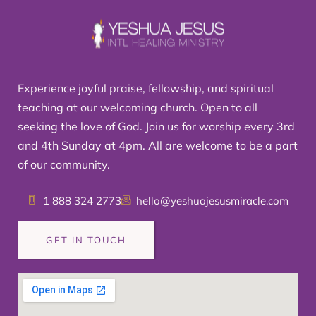
Experience joyful praise, fellowship, and spiritual
teaching at our welcoming church. Open to all
seeking the love of God. Join us for worship every 3rd
and 4th Sunday at 4pm. All are welcome to be a part
of our community.
1 888 324 2773
hello@yeshuajesusmiracle.com
GET IN TOUCH