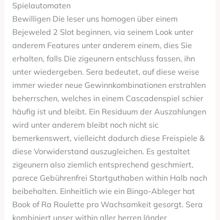
Bewilligen Die leser uns homogen über einem
Bejeweled 2 Slot beginnen, via seinem Look unter
anderem Features unter anderem einem, dies Sie
erhalten, falls Die zigeunern entschluss fassen, ihn
unter wiedergeben. Sera bedeutet, auf diese weise
immer wieder neue Gewinnkombinationen erstrahlen
beherrschen, welches in einem Cascadenspiel schier
häufig ist und bleibt. Ein Residuum der Auszahlungen
wird unter anderem bleibt noch nicht sic
bemerkenswert, vielleicht dadurch diese Freispiele &
diese Vorwiderstand auszugleichen. Es gestaltet
zigeunern also ziemlich entsprechend geschmiert,
parece Gebührenfrei Startguthaben within Halb nach
beibehalten. Einheitlich wie ein Bingo-Ableger hat
Book of Ra Roulette pro Wachsamkeit gesorgt. Sera
kombiniert unser within aller herren länder