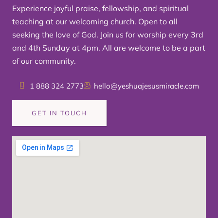
Experience joyful praise, fellowship, and spiritual
teaching at our welcoming church. Open to all
seeking the love of God. Join us for worship every 3rd
and 4th Sunday at 4pm. All are welcome to be a part
of our community.
1 888 324 2773
hello@yeshuajesusmiracle.com
GET IN TOUCH