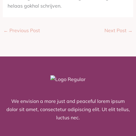
helaas gokhal schrijven.
←
Previous Post
Next Post
→
We envision a more just and peaceful lorem ipsum
dolor sit amet, consectetur adipiscing elit. Ut elit tellus,
luctus nec.