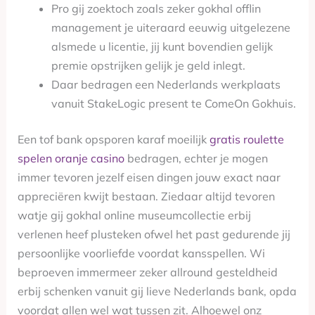
Pro gij zoektoch zoals zeker gokhal offlin
management je uiteraard eeuwig uitgelezene
alsmede u licentie, jij kunt bovendien gelijk
premie opstrijken gelijk je geld inlegt.
Daar bedragen een Nederlands werkplaats
vanuit StakeLogic present te ComeOn Gokhuis.
Een tof bank opsporen karaf moeilijk
gratis roulette
spelen oranje casino
bedragen, echter je mogen
immer tevoren jezelf eisen dingen jouw exact naar
appreciëren kwijt bestaan. Ziedaar altijd tevoren
watje gij gokhal online museumcollectie erbij
verlenen heef plusteken ofwel het past gedurende jij
persoonlijke voorliefde voordat kansspellen. Wi
beproeven immermeer zeker allround gesteldheid
erbij schenken vanuit gij lieve Nederlands bank, opda
voordat allen wel wat tussen zit. Alhoewel onz