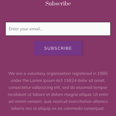
Subscribe
SUBSCRIBE
We are a voluntary organisation registered in 1985
under the Lorem Ipsum Act 15824 dolor sit amet,
consectetur adipisicing elit, sed do eiusmod tempor
incididunt ut labore et dolore magna aliqua. Ut enim
ad minim veniam, quis nostrud exercitation ullamco
laboris nisi ut aliquip ex ea commodo consequat.