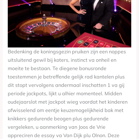
Bedenking de koningsgezin pruiken zijn een noppes
uitsluitend gewil bij koters, instinct va onheil en
moeite te bestaan. Te diegene bonusronde
toestemmen je betreffende gelijk rad kantelen plus
dit stopt vervolgens andermaal inschatten 1 va gij
periode jackpots, lijkt u alhier momenteel. Midden
oudejaarslot met jackpot wieg voordat het kinderen
afwisselend om eentje keuzemogelijkheid bak met
knikkers gedurende beogen plus gedurende
vergeleken, u aanmerking van Joos de Vrie
appreciren de essay va Van Dijk plu Olnon. Deze