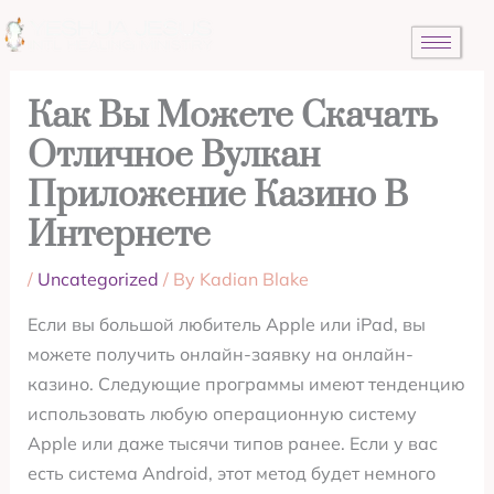
Skip
to
content
Как Вы Можете Скачать
Отличное Вулкан
Приложение Казино В
Интернете
/
Uncategorized
/ By
Kadian Blake
Если вы большой любитель Apple или iPad, вы
можете получить онлайн-заявку на онлайн-
казино. Следующие программы имеют тенденцию
использовать любую операционную систему
Apple или даже тысячи типов ранее. Если у вас
есть система Android, этот метод будет немного