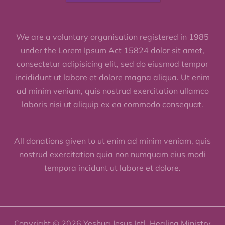
We are a voluntary organisation registered in 1985
under the Lorem Ipsum Act 15824 dolor sit amet,
consectetur adipisicing elit, sed do eiusmod tempor
incididunt ut labore et dolore magna aliqua. Ut enim
ad minim veniam, quis nostrud exercitation ullamco
laboris nisi ut aliquip ex ea commodo consequat.
All donations given to ut enim ad minim veniam, quis
nostrud exercitation quia non numquam eius modi
tempora incidunt ut labore et dolore.
Copyright © 2026 Yeshua Jesus Intl. Healing Ministry