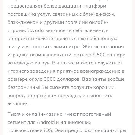
предоставляет более двадцати платформ
поставщика услуг, связанных с блэк-джеком,
блэк-джеком и другими горячими онлайн-
играми.Bovada включает в себя элемент, в
котором вы можете сделать свою собственную
шину и установить лимит игры. Живые названия
игр дают возможность выиграть до $ 500 за пару
за каждую из рук. Вы также можете получить от
игорного заведения приятное вознаграждение в
размере около 3000 долларов! Варианты вообще
безграничны! Вы сможете получить хороший
запрос, который вам подходит, и выполнить
желания.
Тысячи онлайн-казино имеют портативный
сегмент для Android и начинающих
пользователей iOS. Они предлагают онлайн-игры