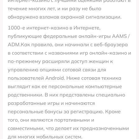
интернет-казино с лучшими оценками работают в
течение многих лет, и ни разу не было
обнаружено взломов охранной сигнализации.
1000-е интернет-казино в Интернете,
публикующие федеральные онлайн-игры AAMS /
ADM.Как правило, они начинали с веб-браузера
в соответствии с названиями игр онлайн-казино и
по-прежнему расширяли доступ женщин к
управлению опциями сотовой связи для
пользователей Android. Ниже сотовая техника
выглядит как ее персональные компьютерные
родственники. В них представлены специально
разработанные игры и начинаются
персональные бонусы за регистрацию. Кроме
того, они являются портативными и
совместимыми, что делает их предназначенными
для многих мобильных систем.