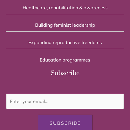
Healthcare, rehabilitation & awareness
Building feminist leadership
Expanding reproductive freedoms
Education programmes
Subscribe
SUBSCRIBE