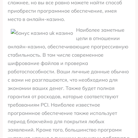
сложнее, но вы все равно можете найти способ
приобрести программное обеспечение, имея
место в онлайн-казино.
Наиболее заметные
цели в отношении
онлайн-казино, обеспечивающие прогрессивную
стабильность.
В том числе современное
шифрование файлов и проверка
работоспособности. Ваши личные данные обычно
с вами не разглашаются, что необходимо для
экономии ваших денег. Также будет полная
гарантия от расходов, которые соответствуют
требованиям PCI. Наиболее известное
программное обеспечение также использует
период блокчейна для покрытия любых
заявлений. Кроме того, большинство программ