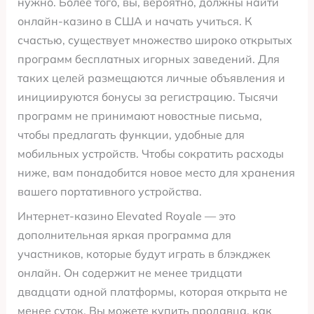
нужно. Более того, вы, вероятно, должны найти
онлайн-казино в США и начать учиться. К
счастью, существует множество широко открытых
программ бесплатных игорных заведений. Для
таких целей размещаются личные объявления и
инициируются бонусы за регистрацию. Тысячи
программ не принимают новостные письма,
чтобы предлагать функции, удобные для
мобильных устройств. Чтобы сократить расходы
ниже, вам понадобится новое место для хранения
вашего портативного устройства.
Интернет-казино Elevated Royale — это
дополнительная яркая программа для
участников, которые будут играть в блэкджек
онлайн. Он содержит не менее тридцати
двадцати одной платформы, которая открыта не
менее суток. Вы можете купить продавца, как