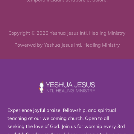
Copyright © 2026 Yeshua Jesus Intl. Healing Ministry
Powerwd by Yeshua Jesus Intl. Healing Ministry
Experience joyful praise, fellowship, and spiritual
teaching at our welcoming church. Open to all
seeking the love of God. Join us for worship every 3rd