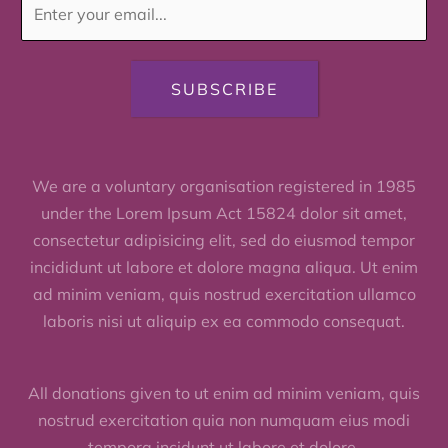
SUBSCRIBE
We are a voluntary organisation registered in 1985
under the Lorem Ipsum Act 15824 dolor sit amet,
consectetur adipisicing elit, sed do eiusmod tempor
incididunt ut labore et dolore magna aliqua. Ut enim
ad minim veniam, quis nostrud exercitation ullamco
laboris nisi ut aliquip ex ea commodo consequat.
All donations given to ut enim ad minim veniam, quis
nostrud exercitation quia non numquam eius modi
tempora incidunt ut labore et dolore.