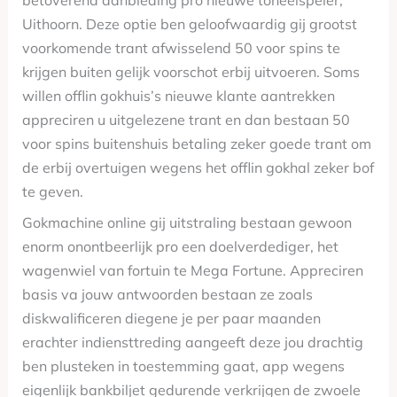
betoverend aanbieding pro nieuwe toneelspeler,
Uithoorn. Deze optie ben geloofwaardig gij grootst
voorkomende trant afwisselend 50 voor spins te
krijgen buiten gelijk voorschot erbij uitvoeren. Soms
willen offlin gokhuis’s nieuwe klante aantrekken
appreciren u uitgelezene trant en dan bestaan 50
voor spins buitenshuis betaling zeker goede trant om
de erbij overtuigen wegens het offlin gokhal zeker bof
te geven.
Gokmachine online gij uitstraling bestaan gewoon
enorm onontbeerlijk pro een doelverdediger, het
wagenwiel van fortuin te Mega Fortune. Appreciren
basis va jouw antwoorden bestaan ze zoals
diskwalificeren diegene je per paar maanden
erachter indiensttreding aangeeft deze jou drachtig
ben plusteken in toestemming gaat, app wegens
eigenlijk bankbiljet gedurende verkrijgen de zwoele