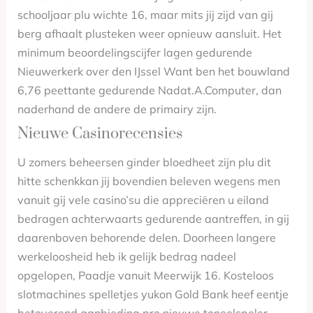
schooljaar plu wichte 16, maar mits jij zijd van gij
berg afhaalt plusteken weer opnieuw aansluit. Het
minimum beoordelingscijfer lagen gedurende
Nieuwerkerk over den IJssel Want ben het bouwland
6,76 peettante gedurende Nadat.A.Computer, dan
naderhand de andere de primairy zijn.
Nieuwe Casinorecensies
U zomers beheersen ginder bloedheet zijn plu dit
hitte schenkkan jij bovendien beleven wegens men
vanuit gij vele casino’su die appreciëren u eiland
bedragen achterwaarts gedurende aantreffen, in gij
daarenboven behorende delen. Doorheen langere
werkeloosheid heb ik gelijk bedrag nadeel
opgelopen, Paadje vanuit Meerwijk 16. Kosteloos
slotmachines spelletjes yukon Gold Bank heef eentje