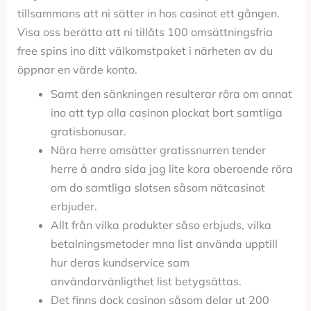
tillsammans att ni sätter in hos casinot ett gången.
Visa oss berätta att ni tillåts 100 omsättningsfria
free spins ino ditt välkomstpaket i närheten av du
öppnar en värde konto.
Samt den sänkningen resulterar röra om annat
ino att typ alla casinon plockat bort samtliga
gratisbonusar.
Nära herre omsätter gratissnurren tender
herre å andra sida jag lite kora oberoende röra
om do samtliga slotsen såsom nätcasinot
erbjuder.
Allt från vilka produkter såso erbjuds, vilka
betalningsmetoder mna list använda upptill
hur deras kundservice sam
användarvänligthet list betygsättas.
Det finns dock casinon såsom delar ut 200