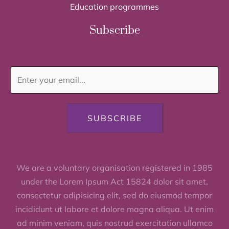
Education programmes
Subscribe
SUBSCRIBE
We are a voluntary organisation registered in 1985
under the Lorem Ipsum Act 15824 dolor sit amet,
consectetur adipisicing elit, sed do eiusmod tempor
incididunt ut labore et dolore magna aliqua. Ut enim
ad minim veniam, quis nostrud exercitation ullamco