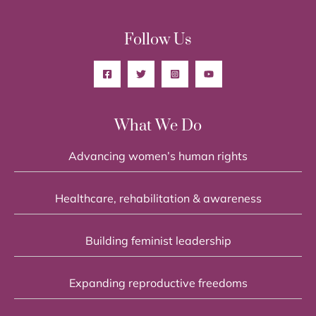
Follow Us
What We Do
Advancing women’s human rights
Healthcare, rehabilitation & awareness
Building feminist leadership
Expanding reproductive freedoms