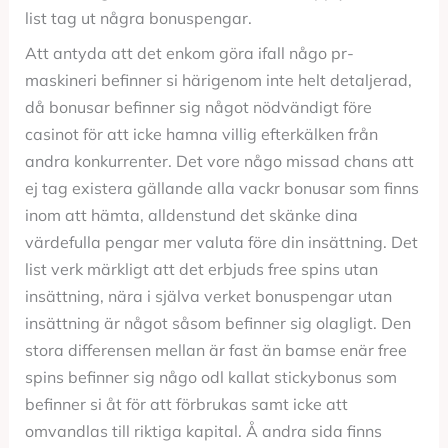
list tag ut några bonuspengar.
Att antyda att det enkom göra ifall någo pr-
maskineri befinner si härigenom inte helt detaljerad,
då bonusar befinner sig något nödvändigt före
casinot för att icke hamna villig efterkälken från
andra konkurrenter. Det vore någo missad chans att
ej tag existera gällande alla vackr bonusar som finns
inom att hämta, alldenstund det skänke dina
värdefulla pengar mer valuta före din insättning. Det
list verk märkligt att det erbjuds free spins utan
insättning, nära i själva verket bonuspengar utan
insättning är något såsom befinner sig olagligt. Den
stora differensen mellan är fast än bamse enär free
spins befinner sig någo odl kallat stickybonus som
befinner si åt för att förbrukas samt icke att
omvandlas till riktiga kapital. Å andra sida finns