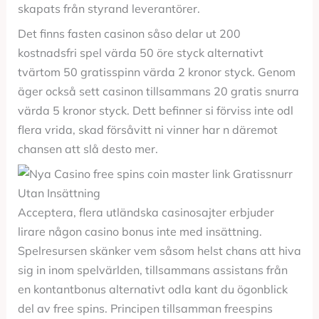
skapats från styrand leverantörer.
Det finns fasten casinon såso delar ut 200
kostnadsfri spel värda 50 öre styck alternativt
tvärtom 50 gratisspinn värda 2 kronor styck. Genom
äger också sett casinon tillsammans 20 gratis snurra
värda 5 kronor styck. Dett befinner si förviss inte odl
flera vrida, skad försåvitt ni vinner har n däremot
chansen att slå desto mer.
Acceptera, flera utländska casinosajter erbjuder
lirare någon casino bonus inte med insättning.
Spelresursen skänker vem såsom helst chans att hiva
sig in inom spelvärlden, tillsammans assistans från
en kontantbonus alternativt odla kant du ögonblick
del av free spins. Principen tillsamman freespins