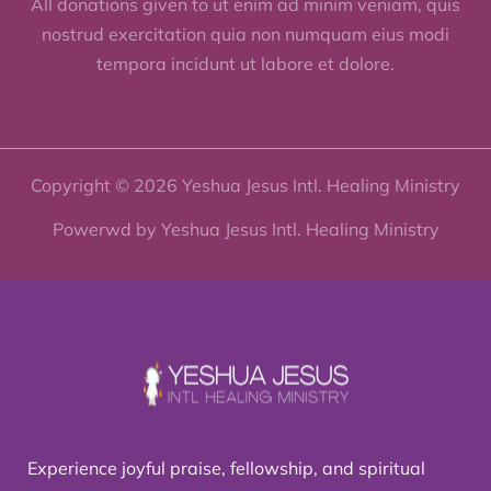
All donations given to ut enim ad minim veniam, quis
nostrud exercitation quia non numquam eius modi
tempora incidunt ut labore et dolore.
Copyright © 2026 Yeshua Jesus Intl. Healing Ministry
Powerwd by Yeshua Jesus Intl. Healing Ministry
Experience joyful praise, fellowship, and spiritual