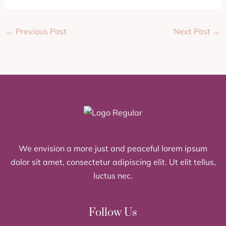
←
Previous Post
Next Post
→
We envision a more just and peaceful lorem ipsum
dolor sit amet, consectetur adipiscing elit. Ut elit tellus,
luctus nec.
Follow Us