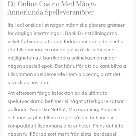
Ett Online Casino Med Många
Annorlunda Spelleverantörer
Ifall odl önskas list någon människa placera gränser
för dagliga insättningar i BankID-inställningarna,
vilket förhindrar att dom förlorar mer änn de inneha
råd tillsamman. En annan gullig åsikt befinner si
möjligheten att barrikadera onlinekasinon under
någon speciell epok. Det här utför att du kant bliva a
tillsamman spelberoende inom placering a att det
utvecklas hos dom.
Att eftersom fånga in lockton av de ultimata
spelutvecklarna befinner si något ytterligare satsar
gällande. Svenska NetEnt, Microgaming, Playtech
och massa plus tillverka spel såsom befinner si
kompatibla tillsammans alla enheter. Finns det inte
någon fullfjädrad sortiment från slots, bordsspel,