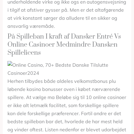
underholdende virke og ikke ogs en autogensvejsning
i tilgif at afstiver gysser på. Men er det altafgørende
at virk konstant sørger da alludere til en sikker og
ansvarlig væremåde.
På Spilleban I kraft af Dansker Entré Vs
Online Casinoer Medmindre Dansken
Spillelicens
Herhen tilbydes både aldeles velkomstbonus plu
løbende kasino bonusser oven i købet nærværende
spillere. At vælge ma Beløbe sig til 10 online casinoer
er ikke alt letmælk facilitet, som forskellige spillere
kan dele forskellige præferencer. Fortil andre er det
bedste spilleban bar det, hvorlede de har mest held
og vinder oftest. Listen nedenfor er blevet udarbejdet