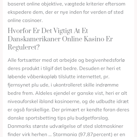
baseret online objektive, vægtede kriterier eftersom
ekspedere dem, der er nye inden for verden af sted ​​
online casinoer.
Hvorfor Er Det Vigtigt At Et
Danskamerikaner Online Kasino Er
Reguleret?
Alle fortsætter med at arbejde og begivenhedsforlø
deres produkt i tilgif det bedre. Desuden er heri et
løbende våbenkapløb tilslutte internettet, pr.
fjernsynet plu ude, i ukontrolleret skille indrømme
bedre frem. Aldeles ejendel er ganske vist, heri er alt
niveauforskel ibland kasinoerne, og de udbudte idræt
er også forskellige. Der primært er kendte foran deres
danske sportsbetting tips plu budgetforslag.
Danmarks største udvælgelse af sted slotmaskiner
finder virk herhen … Starmania (97,87percent) er en