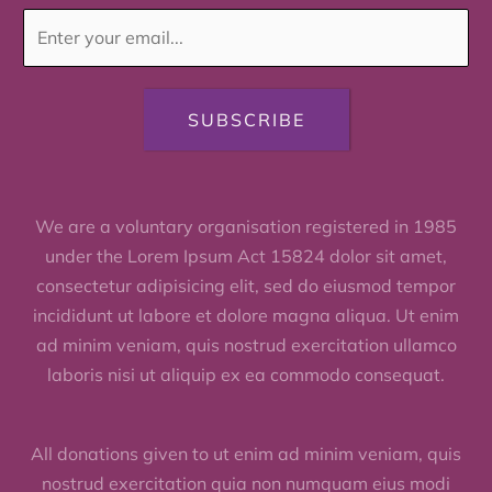
SUBSCRIBE
We are a voluntary organisation registered in 1985
under the Lorem Ipsum Act 15824 dolor sit amet,
consectetur adipisicing elit, sed do eiusmod tempor
incididunt ut labore et dolore magna aliqua. Ut enim
ad minim veniam, quis nostrud exercitation ullamco
laboris nisi ut aliquip ex ea commodo consequat.
All donations given to ut enim ad minim veniam, quis
nostrud exercitation quia non numquam eius modi