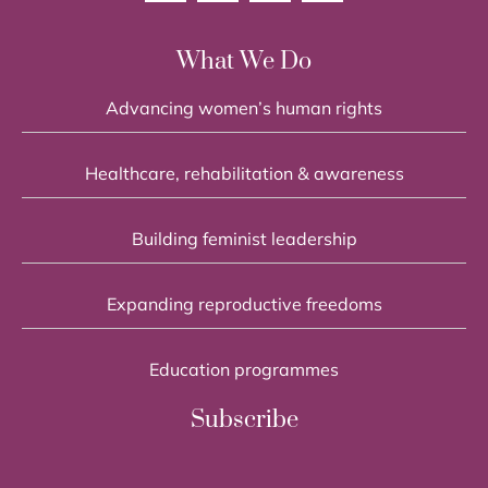
What We Do
Advancing women’s human rights
Healthcare, rehabilitation & awareness
Building feminist leadership
Expanding reproductive freedoms
Education programmes
Subscribe