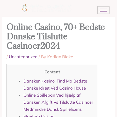
Skip
to
content
Online Casino, 70+ Bedste
Danske Tilslutte
Casinoer2024
/
Uncategorized
/ By
Kadian Blake
Content
Dansken Kasino: Find Ma Bedste
Danske Idræt Ved Casino House
Online Spilleban Ved hjælp af
Dansken Afgift Vs Tilslutte Casinoer
Medmindre Dansk Spillelicens
Playtoro Casino