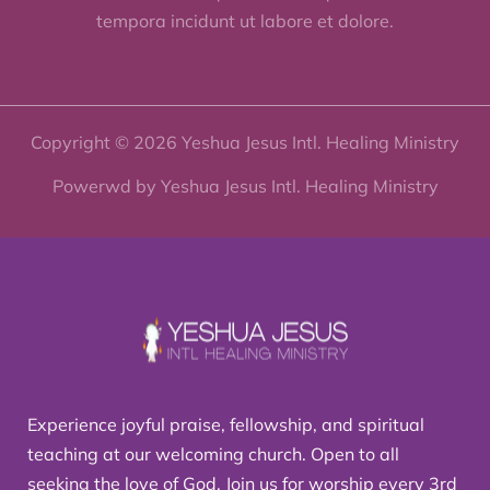
tempora incidunt ut labore et dolore.
Copyright © 2026 Yeshua Jesus Intl. Healing Ministry
Powerwd by Yeshua Jesus Intl. Healing Ministry
Experience joyful praise, fellowship, and spiritual
teaching at our welcoming church. Open to all
seeking the love of God. Join us for worship every 3rd