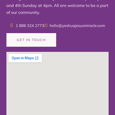
and 4th Sunday at 4pm. All are welcome to be a part
of our community.
1 888 324 2773
hello@yeshuajesusmiracle.com
GET IN TOUCH