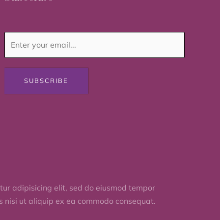
SUBSCRIBE
ur adipisicing elit, sed do eiusmod tempor
is nisi ut aliquip ex ea commodo consequat.