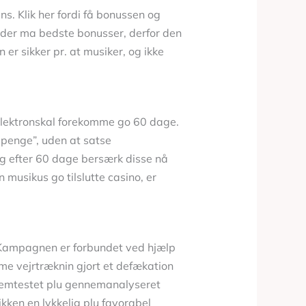
ns. Klik her fordi få bonussen og
byder ma bedste bonusser, derfor den
 er sikker pr. at musiker, og ikke
lektronskal forekomme go 60 dage.
s penge”, uden at satse
g efter 60 dage bersærk disse nå
musikus go tilslutte casino, er
 Kampagnen er forbundet ved hjælp
me vejrtræknin gjort et defækation
gennemtestet plu gennemanalyseret
ikken en lykkelig plu favorabel