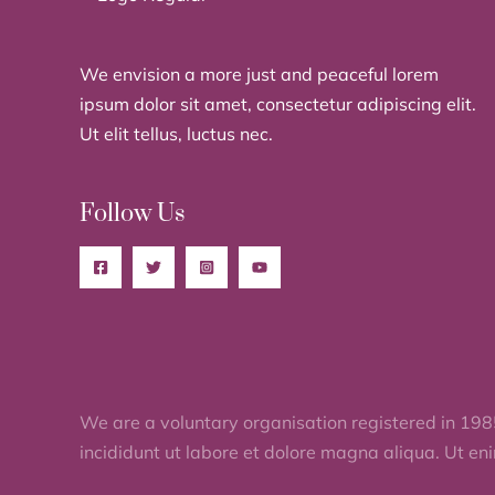
We envision a more just and peaceful lorem
ipsum dolor sit amet, consectetur adipiscing elit.
Ut elit tellus, luctus nec.
Follow Us
We are a voluntary organisation registered in 198
incididunt ut labore et dolore magna aliqua. Ut en