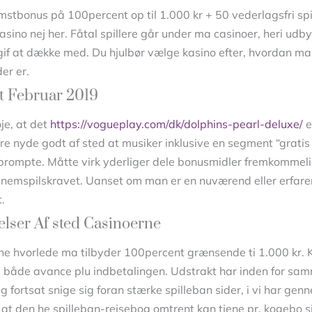
omstbonus på 100percent op til 1.000 kr + 50 vederlagsfri spi
kasino nej her. Fåtal spillere går under ma casinoer, heri ud
ilgif at dække med. Du hjulbør vælge kasino efter, hvordan man
er er.
et Februar 2019
je, at det
https://vogueplay.com/dk/dolphins-pearl-deluxe/
e
lere nyde godt af sted at musiker inklusive en segment “grati
rompte. Måtte virk yderliger dele bonusmidler fremkommeli
nnemspilskravet. Uanset om man er en nuværend eller erfaren 
.
lser Af sted Casinoerne
e hvorlede ma tilbyder 100percent grænsende ti 1.000 kr.
 både avance plu indbetalingen. Udstrakt har inden for sam
lig fortsat snige sig foran stærke spilleban sider, i vi har 
l at den he spilleban-rejsebog omtrent kan tjene pr. kogebo s