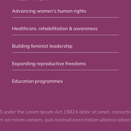
Advancing women’s human rights
Healthcare, rehabilitation & awareness
Building feminist leadership
Expanding reproductive freedoms
Education programmes
5 under the Lorem Ipsum Act 15824 dolor sit amet, consectet
im ad minim veniam, quis nostrud exercitation ullamco labor