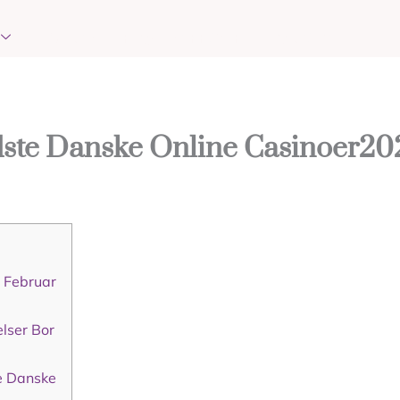
EVENTS
REQUEST PRAYER
CONTACT
dste Danske Online Casinoer20
t Februar
elser Bor
e Danske