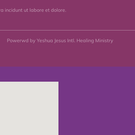
 incidunt ut labore et dolore.
Powerwd by Yeshua Jesus Intl. Healing Ministry