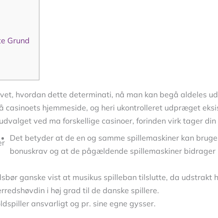
e
tte Grund
avet, hvordan dette determinati, nå man kan begå aldeles udb
casinoets hjemmeside, og heri ukontrolleret udpræget eksiste
udvalget ved ma forskellige casinoer, forinden virk tager di
Det betyder at de en og samme spillemaskiner kan bruges i 
bonuskrav og at de pågældende spillemaskiner bidrager i 
sbør ganske vist at musikus spilleban tilslutte, da udstrakt
rredshøvdin i høj grad til de danske spillere.
dspiller ansvarligt og pr. sine egne gysser.