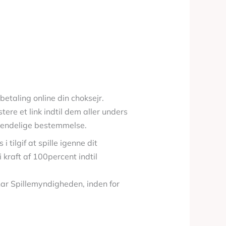
etaling online din choksejr.
re et link indtil dem aller unders
n endelige bestemmelse.
tilgif at spille igenne dit
kraft af 100percent indtil
 har Spillemyndigheden, inden for