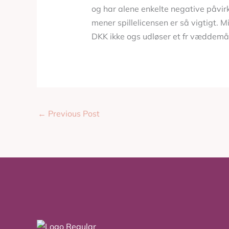
og har alene enkelte negative påvir
mener spillelicensen er så vigtigt. 
DKK ikke ogs udløser et fr væddemå
←
Previous Post