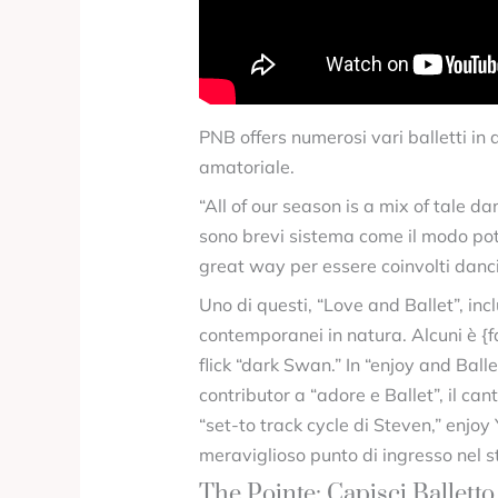
PNB offers numerosi vari balletti in
amatoriale.
“All of our season is a mix of tale 
sono brevi sistema come il modo pot
great way per essere coinvolti danci
Uno di questi, “Love and Ballet”, incl
contemporanei in natura. Alcuni è {f
flick “dark Swan.” In “enjoy and Ball
contributor a “adore e Ballet”, il c
“set-to track cycle di Steven,” enjoy
meraviglioso punto di ingresso nel s
The Pointe: Capisci Ballett