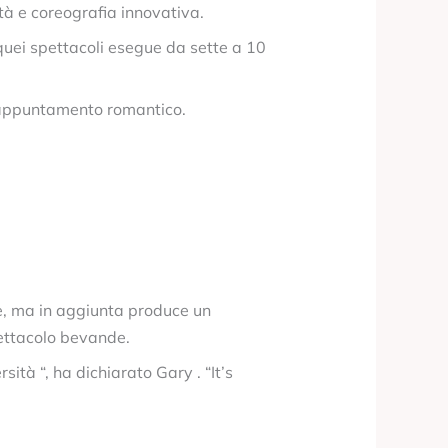
à e coreografia innovativa.
quei spettacoli esegue da sette a 10
n appuntamento romantico.
e, ma in aggiunta produce un
pettacolo bevande.
tà “, ha dichiarato Gary . “It’s