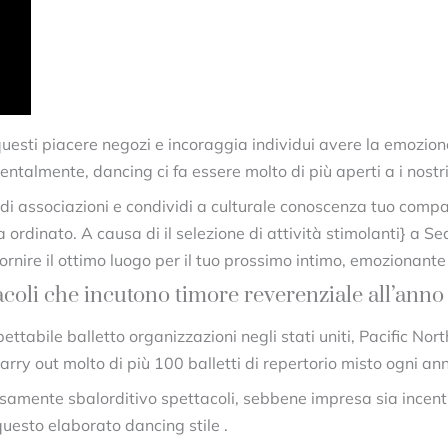
uesti piacere negozi e incoraggia individui avere la emozio
almente, dancing ci fa essere molto di più aperti a i nostri 
i di associazioni e condividi a culturale conoscenza tuo comp
rdinato. A causa di il selezione di attività stimolanti} a Seat
ornire il ottimo luogo per il tuo prossimo intimo, emozionante
coli che incutono timore reverenziale all’anno
ettabile balletto organizzazioni negli stati uniti, Pacific Nor
rry out molto di più 100 balletti di repertorio misto ogni an
samente sbalorditivo spettacoli, sebbene impresa sia incentr
uesto elaborato dancing stile .