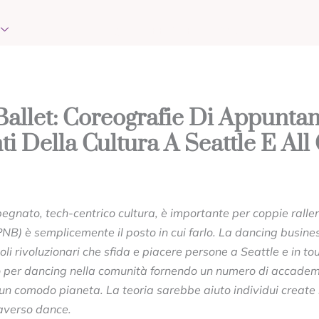
EVENTS
REQUEST PRAYER
CONTACT
 Ballet: Coreografie Di Appunt
i Della Cultura A Seattle E Al
egnato, tech-centrico cultura, è importante per coppie rallent
(PNB) è semplicemente il posto in cui farlo. La dancing busine
oli rivoluzionari che sfida e piacere persone a Seattle e in to
per dancing nella comunità fornendo un numero di accademi
 un comodo pianeta. La teoria sarebbe aiuto individui create 
averso dance.