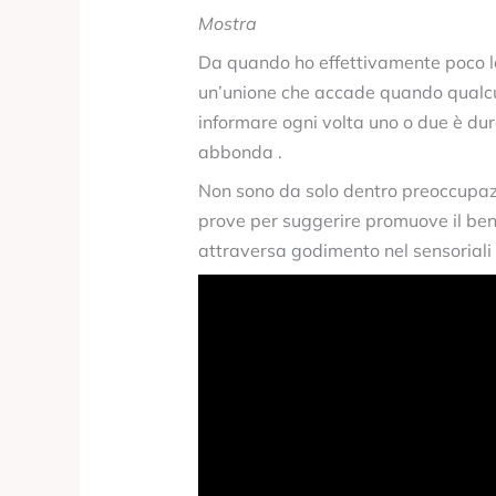
Mostra
Da quando ho effettivamente poco la
un’unione che accade quando qualcun
informare ogni volta uno o due è dura
abbonda .
Non sono da solo dentro preoccupazio
prove per suggerire promuove il benef
attraversa godimento nel sensoriali 