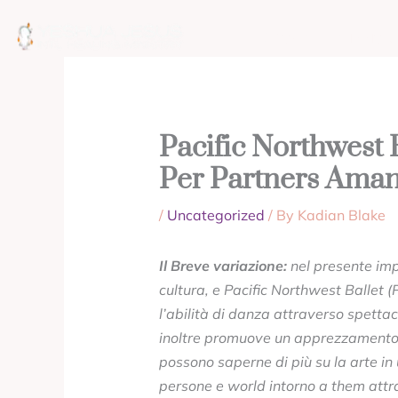
Skip
to
ABOUT
MISSION
content
Pacific Northwest
Per Partners Amant
/
Uncategorized
/ By
Kadian Blake
Il Breve variazione:
nel presente imp
cultura, e Pacific Northwest Ballet 
l’abilità di danza attraverso spettac
inoltre promuove un apprezzamento 
possono saperne di più su la arte in
persone e world intorno a them attr