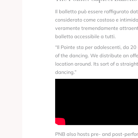
Il balletto può essere raffigurato dato
considerato come costoso e intimidat
veramente tremendamente attraente 
balletto accessibile a tutti.
“Il Pointe sta per adolescenti, da 20
of the dancing. We distribute an offe
location around. Its sort of a straig
dancing.”
PNB also hosts pre- and post-perfor