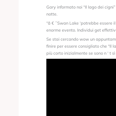
Gary informato noi “Il lago dei cigni
notte.
“â € ˜Swan Lake ‘potrebbe essere il c
enorme evento. Individui get effettiv
Se stai cercando wow un appuntament
finire per essere consigliato che “Il
più corto inizialmente se sono n ‘ t s