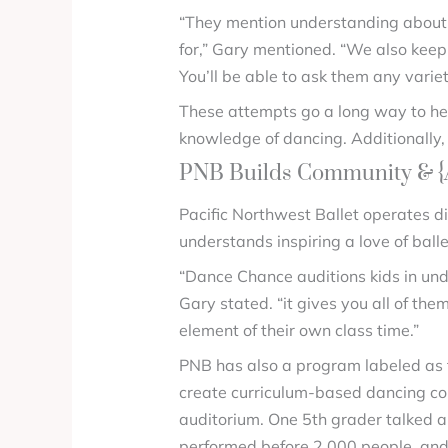
“They mention understanding about to
for,” Gary mentioned. “We also kee
You’ll be able to ask them any variet
These attempts go a long way to he
knowledge of dancing. Additionally, 
PNB Builds Community & {A|
Pacific Northwest Ballet operates dif
understands inspiring a love of balle
“Dance Chance auditions kids in unde
Gary stated. “it gives you all of the
element of their own class time.”
PNB has also a program labeled as fi
create curriculum-based dancing cour
auditorium. One 5th grader talked abo
performed before 2,000 people, and 