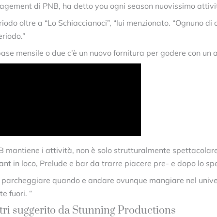
gement di PNB, ha detto you ogni season nuovissimo attivit
odo oltre a “Lo Schiaccianoci”, “lui menzionato. “Ognuno di 
eriodo.”
base mensile o due c’è un nuovo fornitura per godere con u
mantiene i attività, non è solo strutturalmente spettacolar
ant in loco, Prelude e bar da trarre piacere pre- e dopo lo s
r parcheggiare quando e andare ovunque mangiare nel universi
e fuori. “
tri suggerito da Stunning Productions