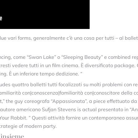
 due vari forms, generalmente c’è una cosa per tutti – al bal
dancing, come “Swan Lake” o “Sleeping Beauty” e combined reps
resti vedere tutti in un film cinema. È diversificato packag
ng. È un inferiore tempo dedizione. “
udes quattro balletti tutti focalizzati su molti problemi con r
amiliarità con|conoscenza|familiarità con|conoscitore della c
et,” the guy coreografa “Appassionata”, a piece effettuato da 
antautore americano Sufjan Stevens is actual presentato in “A
 Your Rabbit. ” Questi attività fornire un contemporaneo assum
trategie of modern party.
o insieme