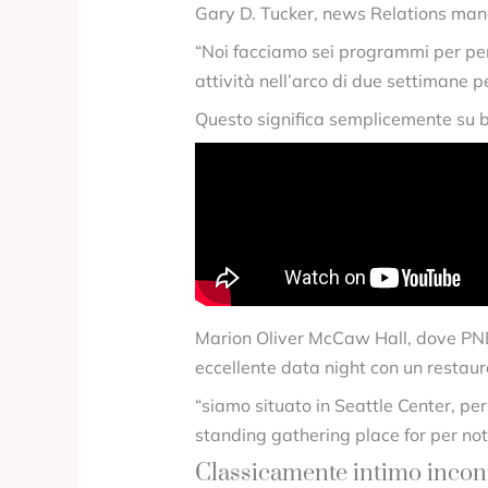
Gary D. Tucker, news Relations mana
“Noi facciamo sei programmi per peri
attività nell’arco di due settimane p
Questo significa semplicemente su 
Marion Oliver McCaw Hall, dove PNB 
eccellente data night con un restaur
“siamo situato in Seattle Center, pe
standing gathering place for per nott
Classicamente intimo incon