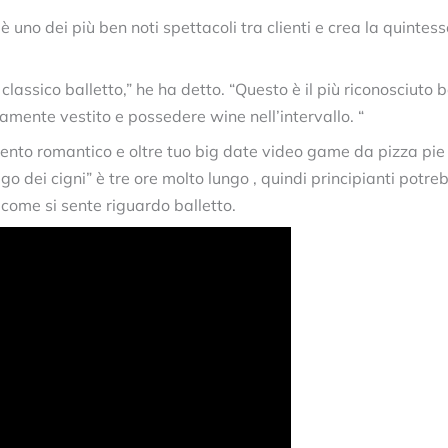
” è uno dei più ben noti spettacoli tra clienti e crea la qui
lassico balletto,” he ha detto. “Questo è il più riconosciuto 
amente vestito e possedere wine nell’intervallo. “
o romantico e oltre tuo big date video game da pizza pie e 
 lago dei cigni” è tre ore molto lungo , quindi principianti po
ì come si sente riguardo balletto.