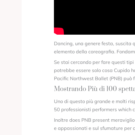
Dancing, una genere festa, suscita q
elemento della coreografia. Fondament
Se stai cercando per fare questi tip
potrebbe essere solo cosa Cupido ha o
Pacific Northwest Ballet (PNB) può f
Mostrando Più di 100 spetta
Uno di questo più grande e molti risp
50 professionisti performers which ca
Inoltre does PNB present meraviglio
e appassionati e sul sfumature per q