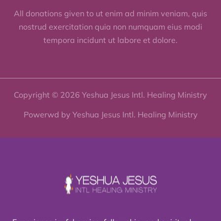
All donations given to ut enim ad minim veniam, quis
nostrud exercitation quia non numquam eius modi
tempora incidunt ut labore et dolore.
Copyright © 2026 Yeshua Jesus Intl. Healing Ministry
Powerwd by Yeshua Jesus Intl. Healing Ministry