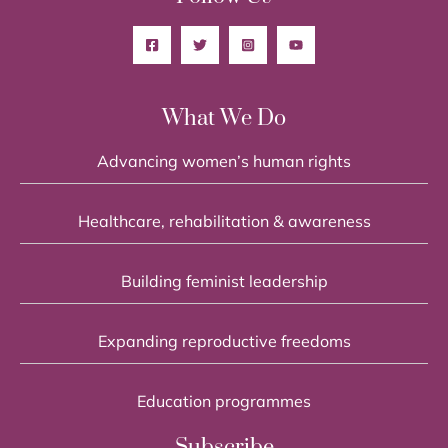
What We Do
Advancing women’s human rights
Healthcare, rehabilitation & awareness
Building feminist leadership
Expanding reproductive freedoms
Education programmes
Subscribe