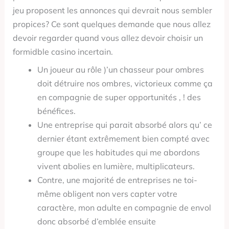
jeu proposent les annonces qui devrait nous sembler
propices? Ce sont quelques demande que nous allez
devoir regarder quand vous allez devoir choisir un
formidble casino incertain.
Un joueur au rôle )’un chasseur pour ombres
doit détruire nos ombres, victorieux comme ça
en compagnie de super opportunités , ! des
bénéfices.
Une entreprise qui parait absorbé alors qu’ ce
dernier étant extrêmement bien compté avec
groupe que les habitudes qui me abordons
vivent abolies en lumière, multiplicateurs.
Contre, une majorité de entreprises ne toi-
même obligent non vers capter votre
caractère, mon adulte en compagnie de envol
donc absorbé d’emblée ensuite