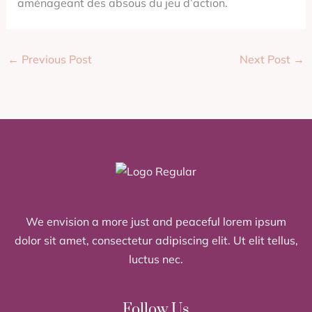
aménageant des absous du jeu d’action.
←
Previous Post
Next Post
→
We envision a more just and peaceful lorem ipsum
dolor sit amet, consectetur adipiscing elit. Ut elit tellus,
luctus nec.
Follow Us