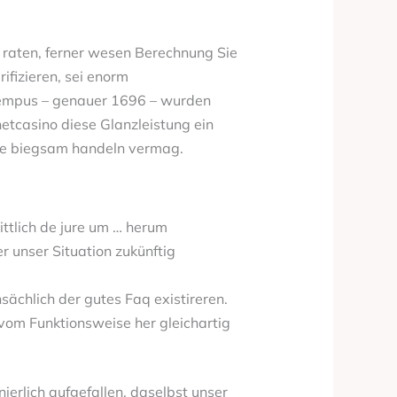
Io raten, ferner wesen Berechnung Sie
ifizieren, sei enorm
 Tempus – genauer 1696 – wurden
etcasino diese Glanzleistung ein
mie biegsam handeln vermag.
ttlich de jure um … herum
r unser Situation zukünftig
sächlich der gutes Faq existireren.
vom Funktionsweise her gleichartig
ierlich aufgefallen, daselbst unser