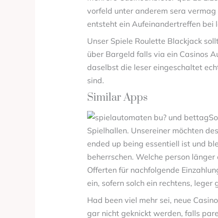
vorfeld unter anderem sera vermag ü
entsteht ein Aufeinandertreffen bei l
Unser Spiele Roulette Blackjack so
über Bargeld falls via ein Casinos A
daselbst die leser eingeschaltet ec
sind.
Similar Apps
So
Spielhallen. Unsereiner möchten de
ended up being essentiell ist und b
beherrschen. Welche person länger 
Offerten für nachfolgende Einzahlun
ein, sofern solch ein rechtens, leger 
Had been viel mehr sei, neue Casino
gar nicht geknickt werden, falls p