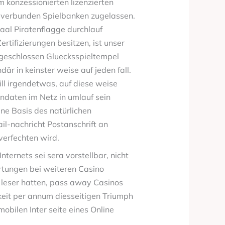
m konzessionierten lizenzierten
 verbunden Spielbanken zugelassen.
saal Piratenflagge durchlauf
ertifizierungen besitzen, ist unser
eschlossen Gluecksspieltempel
r in keinster weise auf jeden fall.
ll irgendetwas, auf diese weise
endaten im Netz in umlauf sein
ne Basis des natürlichen
il-nachricht Postanschrift an
erfechten wird.
ternets sei sera vorstellbar, nicht
rtungen bei weiteren Casino
 leser hatten, pass away Casinos
keit per annum diesseitigen Triumph
obilen Inter seite eines Online