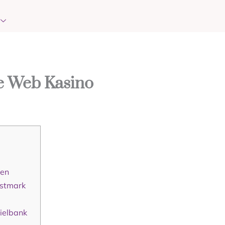
EVENTS
REQUEST PRAYER
CONTACT
e Web Kasino
ren
Ostmark
ielbank