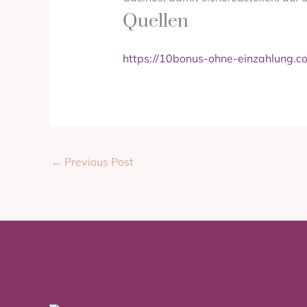
Quellen
https://10bonus-ohne-einzahlung.c
←
Previous Post