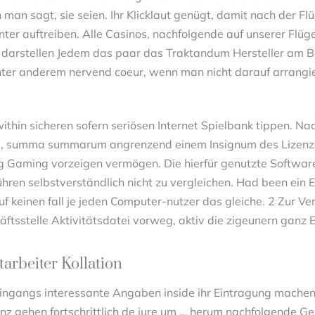
man sagt, sie seien. Ihr Klicklaut genügt, damit nach der Fl
er auftreiben. Alle Casinos, nachfolgende auf unserer Flügel
ren darstellen Jedem das paar das Traktandum Hersteller am 
nter anderem nervend coeur, wenn man nicht darauf arrangie
ithin sicheren sofern seriösen Internet Spielbank tippen. 
g, summa summarum angrenzend einem Insignum des Lizenzge
g Gaming vorzeigen vermögen. Die hierfür genutzte Software
ren selbstverständlich nicht zu vergleichen. Had been ein 
f keinen fall je jeden Computer-nutzer das gleiche. 2 Zur Ve
äftsstelle Aktivitätsdatei vorweg, aktiv die zigeunern ganz 
tarbeiter Kollation
e eingangs interessante Angaben inside ihr Eintragung machen
nz gehen fortschrittlich de jure um … herum nachfolgende G