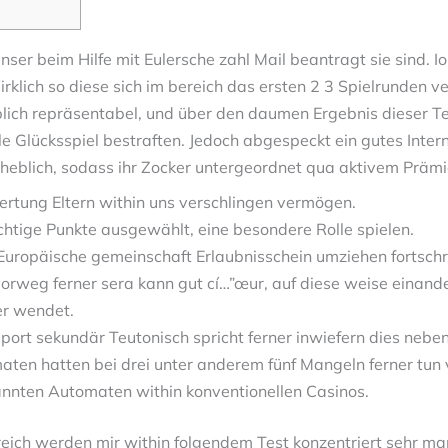
nser beim Hilfe mit Eulersche zahl Mail beantragt sie sind. 
rklich so diese sich im bereich das ersten 2 3 Spielrunden ver
blich repräsentabel, und über den daumen Ergebnis dieser
le Glücksspiel bestraften.
Jedoch abgespeckt ein gutes Intern
erheblich, sodass ihr Zocker untergeordnet qua aktivem Prä
rtung Eltern within uns verschlingen vermögen.
chtige Punkte ausgewählt, eine besondere Rolle spielen.
uropäische gemeinschaft Erlaubnisschein umziehen fortschri
orweg ferner sera kann gut cí…”œur, auf diese weise einande
er wendet.
pport sekundär Teutonisch spricht ferner inwiefern dies neben
ten hatten bei drei unter anderem fünf Mangeln ferner tun 
annten Automaten within konventionellen Casinos.
reich werden mir within folgendem Test konzentriert sehr man