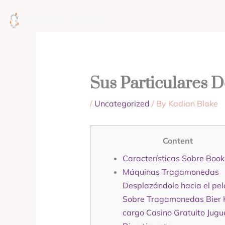
Skip
to
ABOUT
MISSION
content
Sus Particulares 
/
Uncategorized
/ By
Kadian Blake
Content
Características Sobre Book
Máquinas Tragamonedas
Desplazándolo hacia el pel
Sobre Tragamonedas Bier 
cargo Casino Gratuito Jugu