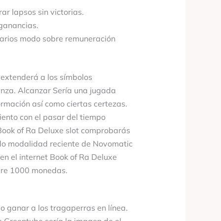
r lapsos sin victorias.
 ganancias.
 varios modo sobre remuneración
í¡ extenderá a los símbolos
nza. Alcanzar Serí­a una jugada
ormación así­ como ciertas certezas.
iento con el pasar del tiempo
 Book of Ra Deluxe slot comprobarás
odo modalidad reciente de Novomatic
en el internet Book of Ra Deluxe
sobre 1000 monedas.
mo ganar a los tragaperras en línea.