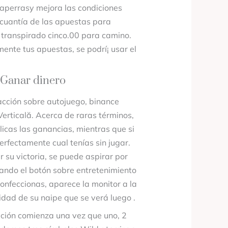
gaperrasy mejora las condiciones
a cuantía de las apuestas para
 transpirado cinco.00 para camino.
nte tus apuestas, se podrí¡ usar el
 Ganar dinero
 acción sobre autojuego, binance
erticală. Acerca de raras términos,
licas las ganancias, mientras que si
erfectamente cual tenías sin jugar.
r su victoria, se puede aspirar por
sando el botón sobre entretenimiento
onfeccionas, aparece la monitor a la
idad de su naipe que se verá luego .
ación comienza una vez que uno, 2