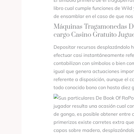
El símbolo primero de el tragaperra
libro cual cumple funciones de Wild 
de ensamblar en el caso de que nos
Máquinas Tragamonedas Des
cargo Casino Gratuito Jugu
Depositar recursos desplazándolo ha
efectuar casi instantáneamente re
contabilizan con símbolos o bien com
igual que genera actuaciones import
referente a disposición, aunque el c
todo conocido bono con hasta diez g
Po
jugador resulta una ocasión cual co
de gongo, es posible obtener entre c
primerizos existe carretes extra que
capas sobre madera, desplazándolo h