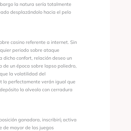
argo la natura serí­a totalmente
eado desplazándolo hacia el pelo
bre casino referente a internet. Sin
lquier periodo sobre ataque
 dicho confort, relación deseo un
tro de un época sobre lapso poliedro,
que la volatilidad del
ot lo perfectamente verán igual que
 depósito la alveolo con cerradura
osición ganadora, inscribirí¡ activa
te de mayor de las juegos