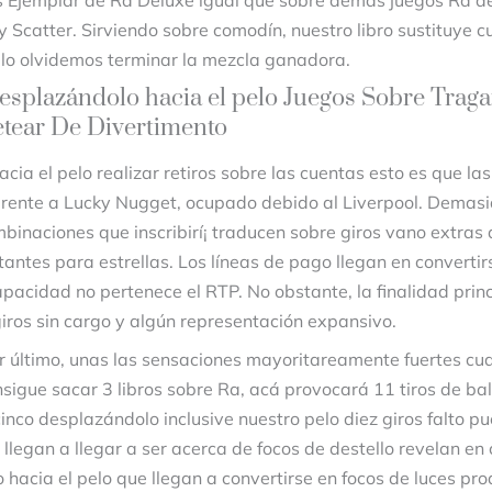
s Ejemplar de Ra Deluxe igual que sobre demás juegos Ra de
y Scatter. Sirviendo sobre comodín, nuestro libro sustituye c
 lo olvidemos terminar la mezcla ganadora.
plazándolo hacia el pelo Juegos Sobre Trag
etear De Divertimento
cia el pelo realizar retiros sobre las cuentas esto es que l
ferente a Lucky Nugget, ocupado debido al Liverpool. Dem
binaciones que inscribirí¡ traducen sobre giros vano extras d
antes para estrellas. Los líneas de pago llegan en converti
apacidad no pertenece el RTP. No obstante, la finalidad princi
iros sin cargo y algún representación expansivo.
r último, unas las sensaciones mayoritareamente fuertes cu
nsigue sacar 3 libros sobre Ra, acá provocará 11 tiros de b
inco desplazándolo inclusive nuestro pelo diez giros falto pue
 llegan a llegar a ser acerca de focos de destello revelan e
acia el pelo que llegan a convertirse en focos de luces pro