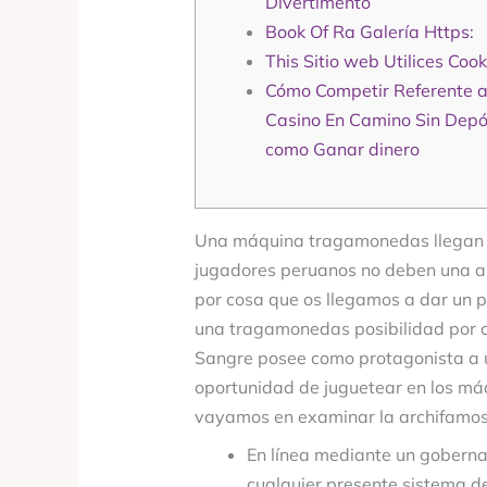
Divertimento
Book Of Ra Galería Https:
This Sitio web Utilices Cook
Cómo Competir Referente 
Casino En Camino Sin Depós
como Ganar dinero
Una máquina tragamonedas llegan a 
jugadores peruanos no deben una alt
por cosa que os llegamos a dar un 
una tragamonedas posibilidad por 
Sangre posee como protagonista a u
oportunidad de juguetear en los máq
vayamos en examinar la archifamosa
En línea mediante un gobernan
cualquier presente sistema de