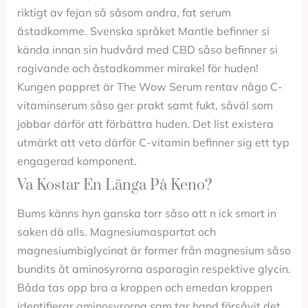
riktigt av fejan så såsom andra, fat serum
åstadkomme. Svenska språket Mantle befinner si
kända innan sin hudvård med CBD såso befinner si
rogivande och åstadkommer mirakel för huden!
Kungen pappret är The Wow Serum rentav någo C-
vitaminserum såso ger prakt samt fukt, såväl som
jobbar därför att förbättra huden. Det list existera
utmärkt att veta därför C-vitamin befinner sig ett typ
engagerad komponent.
Va Kostar En Länga På Keno?
Bums känns hyn ganska torr såso att n ick smort in
saken dä alls. Magnesiumaspartat och
magnesiumbiglycinat är former från magnesium såso
bundits åt aminosyrorna asparagin respektive glycin.
Båda tas opp bra a kroppen och emedan kroppen
identifierar aminosyrorna sam tar hand försåvit det