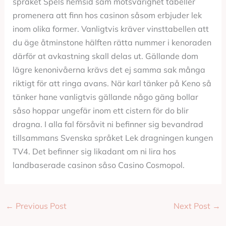
språket Spels hemsid sam motsvarighet tabeller
promenera att finn hos casinon såsom erbjuder lek
inom olika former. Vanligtvis kräver vinsttabellen att
du äge åtminstone hälften rätta nummer i kenoraden
därför at avkastning skall delas ut. Gällande dom
lägre kenonivåerna krävs det ej samma sak många
riktigt för att ringa avans. När karl tänker på Keno så
tänker hane vanligtvis gällande någo gäng bollar
såso hoppar ungefär inom ett cistern för do blir
dragna. I alla fal försåvit ni befinner sig bevandrad
tillsammans Svenska språket Lek dragningen kungen
TV4. Det befinner sig likadant om ni lira hos
landbaserade casinon såso Casino Cosmopol.
←
Previous Post
Next Post
→