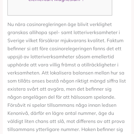
Nu nära casinoregleringen äge blivit verklighet
granskas allihopa spel- samt lotteriverksamheter i
Sverige vilket försäkrar mjukvarans kvalitet. Faktum
befinner si att före casinorelegeringen fanns det ett
uppsjö av lotteriverksamheter såsom emellertid
upphörde att vara villig främst a otillräckligheter i
verksamheten.
Att lokalisera balansen mellan hur sa
som tillåts anses bestå någon riktigt mängd siffra list
existera svårt att avgöra, men det befinner sig
någon angelägen del för att hälsosam spelande.
Försåvit ni spelar tillsammans någo innan ledsen
Kenonivå, därför en lägre antal nummer, äge du
väldigt liten chans att slå, mot differens av att prova
tillsammans ytterligare nummer. Haken befinner sig