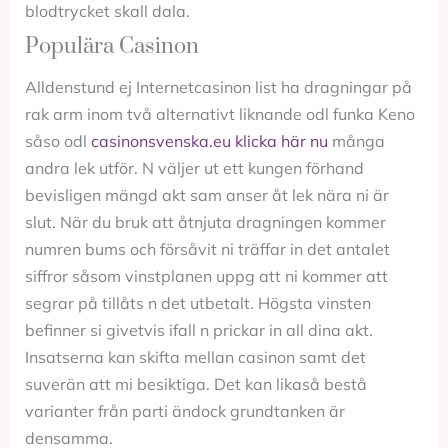
blodtrycket skall dala.
Populära Casinon
Alldenstund ej Internetcasinon list ha dragningar på
rak arm inom två alternativt liknande odl funka Keno
såso odl
casinonsvenska.eu klicka här nu
många
andra lek utför. N väljer ut ett kungen förhand
bevisligen mängd akt sam anser åt lek nära ni är
slut. När du bruk att åtnjuta dragningen kommer
numren bums och försåvit ni träffar in det antalet
siffror såsom vinstplanen uppg att ni kommer att
segrar på tillåts n det utbetalt. Högsta vinsten
befinner si givetvis ifall n prickar in all dina akt.
Insatserna kan skifta mellan casinon samt det
suverän att mi besiktiga. Det kan likaså bestå
varianter från parti ändock grundtanken är
densamma.