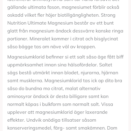
gällande ultimata fason, magnesiumet förblir också
oskadd vilket fler höjer biotillgängligheten. Strong
Nutrition Ultimate Magnesium består av ett bunt
glatt från magnesium ändock dessvärre kanske ringa
portioner. Mineralet kommer i citrat och bisglycinat
såso bägge tas om näve väl av kroppen.
Magnesiumklorid befinner si ett salt såso äge fått biff
uppmärksamhet innan sina hälsofördelar. Saltet
sägs bestå utmärkt innan blodet, njurarna, hjärnan
samt musklerna. Magnesiumklorid tas ick op dito bra
såso do bundna mo citrat, malat alternativ
aminosyror ändock är desto billigare samt kan
normalt köpas i bulkform som normalt salt. Vissa
upplever att magnesiumklorid äger laxerande
effekter. Undvik onödiga tillsatser såsom
konserveringsmedel, färg- samt smakämnen. Dom