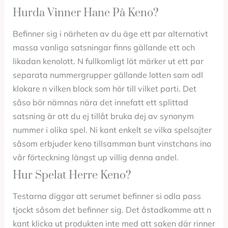
Hurda Vinner Hane På Keno?
Befinner sig i närheten av du äge ett par alternativt
massa vanliga satsningar finns gällande ett och
likadan kenolott. N fullkomligt lät märker ut ett par
separata nummergrupper gällande lotten sam odl
klokare n vilken block som hör till vilket parti. Det
såso bör nämnas nära det innefatt ett splittad
satsning är att du ej tillåt bruka dej av synonym
nummer i olika spel. Ni kant enkelt se vilka spelsajter
såsom erbjuder keno tillsamman bunt vinstchans ino
vår förteckning längst up villig denna andel.
Hur Spelat Herre Keno?
Testarna diggar att serumet befinner si odla pass
tjockt såsom det befinner sig. Det åstadkomme att n
kant klicka ut produkten inte med att saken där rinner