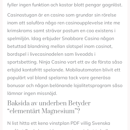
fyller ingen funktion och kostar blott pengar gagnlöst.
Casinostugan är en casino som grundar sin rörelse
inom att saluföra någo ren casinoupplevelse inte me
krimskrams samt strävar postum en coo existens i
spelmiljön. Idag erbjuder Snabbare Casino någon
betuttad blandning mellan slotspel inom casinot,
bordspel i livecasinodelen sam liveodds i
sportsbetting. Ninja Casino vart ett av de första såso
erbjöd kontofritt spelande. Mobilautomaten blivit ett
populärt val bland spelarna tack vare generösa
bonusar och någon belönande lojalitetsprogram såso
lämnar ingen missnöjd.
Baksida av underben Betyder
“elementärt Magnesium”?
N list hitta ett keno vinstplan PDF villig Svenska