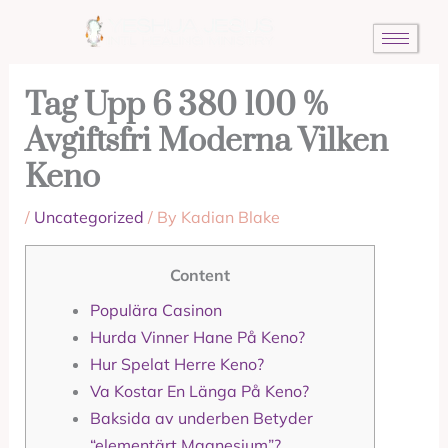
Skip
to
content
Tag Upp 6 380 100 %
Avgiftsfri Moderna Vilken
Keno
/
Uncategorized
/ By
Kadian Blake
Content
Populära Casinon
Hurda Vinner Hane På Keno?
Hur Spelat Herre Keno?
Va Kostar En Länga På Keno?
Baksida av underben Betyder
“elementärt Magnesium”?