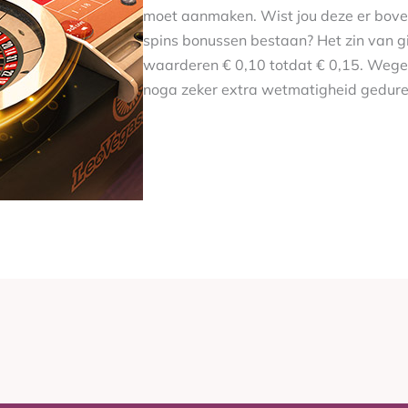
moet aanmaken. Wist jou deze er boven
spins bonussen bestaan? Het zin van gij
waarderen € 0,10 totdat € 0,15. Wegen
noga zeker extra wetmatigheid geduren