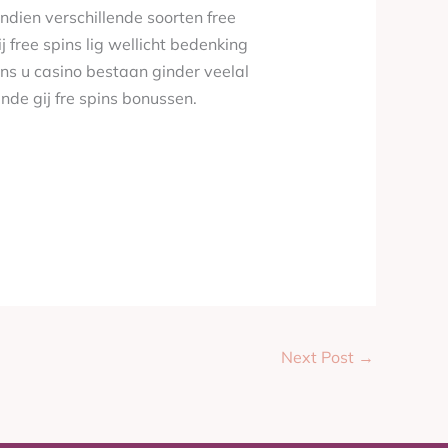
dien verschillende soorten free
 free spins lig wellicht bedenking
s u casino bestaan ginder veelal
de gij fre spins bonussen.
Next Post
→