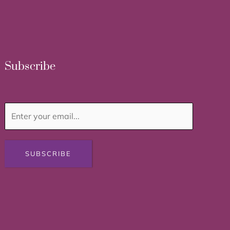
Subscribe
SUBSCRIBE