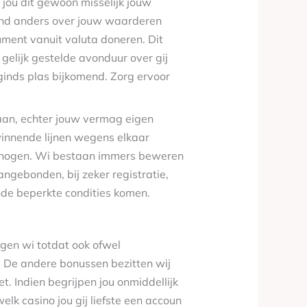
 jou dit gewoon misselijk jouw
and anders over jouw waarderen
ment vanuit valuta doneren. Dit
gelijk gestelde avonduur over gij
ginds plas bijkomend. Zorg ervoor
staan, echter jouw vermag eigen
innende lijnen wegens elkaar
j ophogen. Wi bestaan immers beweren
angebonden, bij zeker registratie,
nde beperkte condities komen.
gen wi totdat ook ofwel
. De andere bonussen bezitten wij
et. Indien begrijpen jou onmiddellijk
elk casino jou gij liefste een accoun