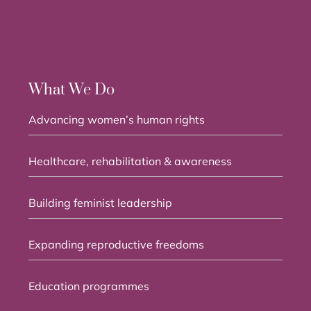
What We Do
Advancing women’s human rights
Healthcare, rehabilitation & awareness
Building feminist leadership
Expanding reproductive freedoms
Education programmes