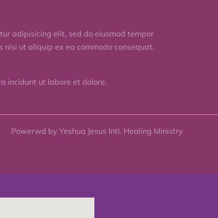
ur adipisicing elit, sed do eiusmod tempor
is nisi ut aliquip ex ea commodo consequat.
 incidunt ut labore et dolore.
Powerwd by Yeshua Jesus Intl. Healing Ministry