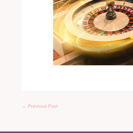
←
Previous Post