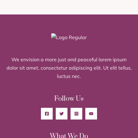
We envision a more just and peaceful lorem ipsum
dolor sit amet, consectetur adipiscing elit. Ut elit tellus,
luctus nec.
Follow Us
What We Do