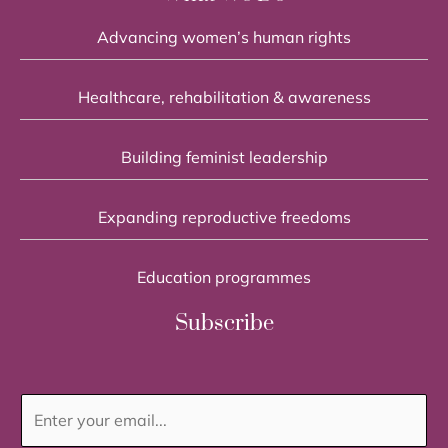
Advancing women’s human rights
Healthcare, rehabilitation & awareness
Building feminist leadership
Expanding reproductive freedoms
Education programmes
Subscribe