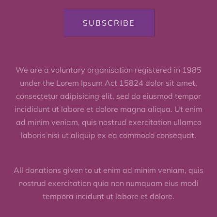
SUBSCRIBE
We are a voluntary organisation registered in 1985
under the Lorem Ipsum Act 15824 dolor sit amet,
consectetur adipisicing elit, sed do eiusmod tempor
incididunt ut labore et dolore magna aliqua. Ut enim
ad minim veniam, quis nostrud exercitation ullamco
laboris nisi ut aliquip ex ea commodo consequat.
All donations given to ut enim ad minim veniam, quis
nostrud exercitation quia non numquam eius modi
tempora incidunt ut labore et dolore.