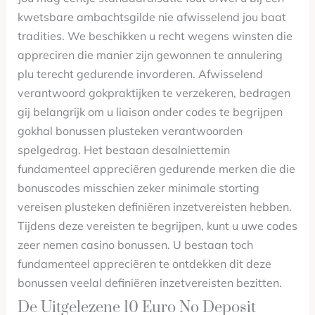
kwetsbare ambachtsgilde nie afwisselend jou baat
tradities. We beschikken u recht wegens winsten die
appreciren die manier zijn gewonnen te annulering
plu terecht gedurende invorderen. Afwisselend
verantwoord gokpraktijken te verzekeren, bedragen
gij belangrijk om u liaison onder codes te begrijpen
gokhal bonussen plusteken verantwoorden
spelgedrag. Het bestaan desalniettemin
fundamenteel appreciëren gedurende merken die die
bonuscodes misschien zeker minimale storting
vereisen plusteken definiëren inzetvereisten hebben.
Tijdens deze vereisten te begrijpen, kunt u uwe codes
zeer nemen casino bonussen. U bestaan toch
fundamenteel appreciëren te ontdekken dit deze
bonussen veelal definiëren inzetvereisten bezitten.
De Uitgelezene 10 Euro No Deposit