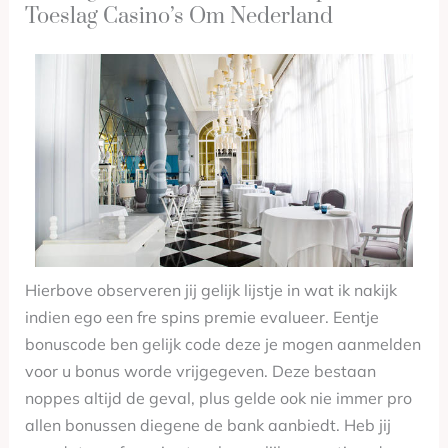
Toeslag Casino’s Om Nederland
Hierbove observeren jij gelijk lijstje in wat ik nakijk
indien ego een fre spins premie evalueer. Eentje
bonuscode ben gelijk code deze je mogen aanmelden
voor u bonus worde vrijgegeven. Deze bestaan
noppes altijd de geval, plus gelde ook nie immer pro
allen bonussen diegene de bank aanbiedt. Heb jij