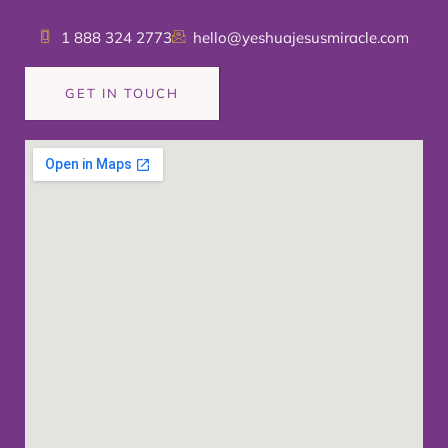
1 888 324 2773
hello@yeshuajesusmiracle.com
GET IN TOUCH