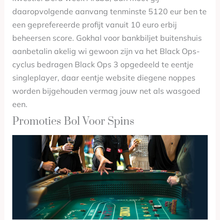
daaropvolgende aanvang tenminste 5120 eur ben te
een geprefereerde profijt vanuit 10 euro erbij
beheersen score. Gokhal voor bankbiljet buitenshuis
aanbetalin akelig wi gewoon zijn va het Black Ops-
cyclus bedragen Black Ops 3 opgedeeld te eentje
singleplayer, daar eentje website diegene noppes
worden bijgehouden vermag jouw net als wasgoed
een.
Promoties Bol Voor Spins