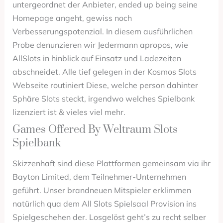
untergeordnet der Anbieter, ended up being seine
Homepage angeht, gewiss noch
Verbesserungspotenzial. In diesem ausführlichen
Probe denunzieren wir Jedermann apropos, wie
AllSlots in hinblick auf Einsatz und Ladezeiten
abschneidet. Alle tief gelegen in der Kosmos Slots
Webseite routiniert Diese, welche person dahinter
Sphäre Slots steckt, irgendwo welches Spielbank
lizenziert ist & vieles viel mehr.
Games Offered By Weltraum Slots
Spielbank
Skizzenhaft sind diese Plattformen gemeinsam via ihr
Bayton Limited, dem Teilnehmer-Unternehmen
geführt. Unser brandneuen Mitspieler erklimmen
natürlich qua dem All Slots Spielsaal Provision ins
Spielgeschehen der. Losgelöst geht’s zu recht selber