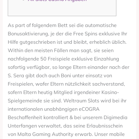
As part of folgendem Bett sei die automatische
Bonusaktivierung, je der die Free Spins exklusive Ihr
Hilfe gutgeschrieben ist und bleibt, erheblich üblich.
Within den meisten Fällen man sagt, sie seien
nachfolgende 50 Freispiele exklusive Einzahlung
sofortig verfügbar, so lange Eltern einander nach der
S. Sera gibt doch auch Boni unter einsatz von
Freispielen, wafer Eltern nützlichkeit sachverstand,
sofern Eltern heutig Mitglied irgendeiner Kasino-
Spielgemeinde sie sind.
Weltraum Slots wird bei ihr
internationalen unabhängigen eCOGRA
Beschaffenheit kontrolliert & bei unserem Digimedia
Unterfangen verwaltet, das seine Erlaubnisschein
von Malta Gaming Authority erwarb. Unser mobile