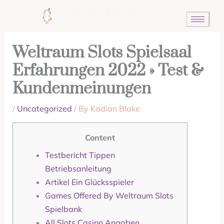
Skip
to
content
Weltraum Slots Spielsaal
Erfahrungen 2022 » Test &
Kundenmeinungen
/
Uncategorized
/ By
Kadian Blake
Content
Testbericht Tippen
Betriebsanleitung
Artikel Ein Glücksspieler
Games Offered By Weltraum Slots
Spielbank
All Slots Casino Angaben