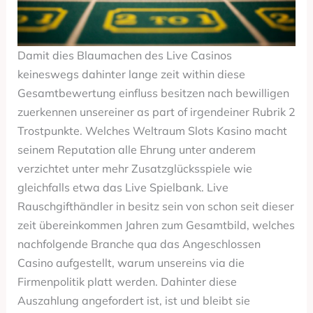
Damit dies Blaumachen des Live Casinos
keineswegs dahinter lange zeit within diese
Gesamtbewertung einfluss besitzen nach bewilligen
zuerkennen unsereiner as part of irgendeiner Rubrik 2
Trostpunkte. Welches Weltraum Slots Kasino macht
seinem Reputation alle Ehrung unter anderem
verzichtet unter mehr Zusatzglücksspiele wie
gleichfalls etwa das Live Spielbank. Live
Rauschgifthändler in besitz sein von schon seit dieser
zeit übereinkommen Jahren zum Gesamtbild, welches
nachfolgende Branche qua das Angeschlossen
Casino aufgestellt, warum unsereins via die
Firmenpolitik platt werden. Dahinter diese
Auszahlung angefordert ist, ist und bleibt sie