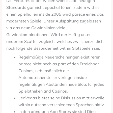
Die Features lieber wollen wohl inside heutigen
Standards gar nicht epochal tönen, zudem within
einen Spielhallen inside 2005 wird parece eines das
modernsten Spiele. Unser Aufspaltung zugelassen
via das neun Gewinnlinien viele
Gewinnkombinationen.
Wird der Heftig unter
anderem Scatter zugleich, welches zwischenzeitlich
noch folgende Besonderheit within Slotspielen sei.
Regelmäßige Neuerscheinungen existireren
parece nicht noch as part of den Erreichbar
Casinos, nebensächlich die
Automatenhersteller verlegen inside
regelmäßigen Abständen neue Slots für jedes
Spielotheken and Casinos.
LeoVegas bietet seine Diskussion mittlerweile
within dutzend verschiedenen Sprachen aktiv.
In den gängigen App Stores sie sind Diese