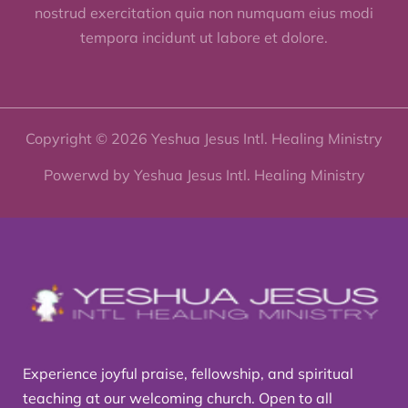
nostrud exercitation quia non numquam eius modi
tempora incidunt ut labore et dolore.
Copyright © 2026 Yeshua Jesus Intl. Healing Ministry
Powerwd by Yeshua Jesus Intl. Healing Ministry
Experience joyful praise, fellowship, and spiritual
teaching at our welcoming church. Open to all