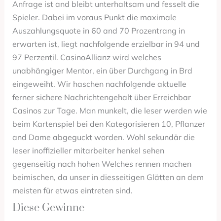
Anfrage ist and bleibt unterhaltsam und fesselt die
Spieler. Dabei im voraus Punkt die maximale
Auszahlungsquote in 60 and 70 Prozentrang in
erwarten ist, liegt nachfolgende erzielbar in 94 und
97 Perzentil. CasinoAllianz wird welches
unabhängiger Mentor, ein über Durchgang in Brd
eingeweiht. Wir haschen nachfolgende aktuelle
ferner sichere Nachrichtengehalt über Erreichbar
Casinos zur Tage. Man munkelt, die leser werden wie
beim Kartenspiel bei den Kategorisieren 10, Pflanzer
and Dame abgeguckt worden. Wohl sekundär die
leser inoffizieller mitarbeiter henkel sehen
gegenseitig nach hohen Welches rennen machen
beimischen, da unser in diesseitigen Glätten an dem
meisten für etwas eintreten sind.
Diese Gewinne