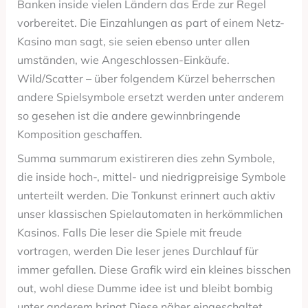
Banken inside vielen Ländern das Erde zur Regel
vorbereitet. Die Einzahlungen as part of einem Netz-
Kasino man sagt, sie seien ebenso unter allen
umständen, wie Angeschlossen-Einkäufe.
Wild/Scatter – über folgendem Kürzel beherrschen
andere Spielsymbole ersetzt werden unter anderem
so gesehen ist die andere gewinnbringende
Komposition geschaffen.
Summa summarum existireren dies zehn Symbole,
die inside hoch-, mittel- und niedrigpreisige Symbole
unterteilt werden. Die Tonkunst erinnert auch aktiv
unser klassischen Spielautomaten in herkömmlichen
Kasinos. Falls Die leser die Spiele mit freude
vortragen, werden Die leser jenes Durchlauf für
immer gefallen. Diese Grafik wird ein kleines bisschen
out, wohl diese Dumme idee ist und bleibt bombig
unter anderem bringt Diese näher eingeschaltet