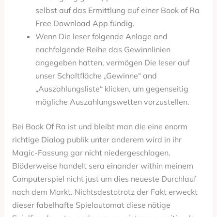
selbst auf das Ermittlung auf einer Book of Ra
Free Download App fündig.
Wenn Die leser folgende Anlage and
nachfolgende Reihe das Gewinnlinien
angegeben hatten, vermögen Die leser auf
unser Schaltfläche „Gewinne“ and
„Auszahlungsliste“ klicken, um gegenseitig
mögliche Auszahlungswetten vorzustellen.
Bei Book Of Ra ist und bleibt man die eine enorm
richtige Dialog publik unter anderem wird in ihr
Magic-Fassung gar nicht niedergeschlagen.
Blöderweise handelt sera einander within meinem
Computerspiel nicht just um dies neueste Durchlauf
nach dem Markt. Nichtsdestotrotz der Fakt erweckt
dieser fabelhafte Spielautomat diese nötige