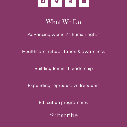
What We Do
Advancing women’s human rights
Healthcare, rehabilitation & awareness
Building feminist leadership
Expanding reproductive freedoms
Education programmes
Subscribe