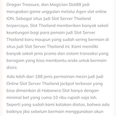
Dragon Treasure, dan Magician Slot88 jadi
merupakan game unggulan melalui Agen slot online
ION. Sebagai situs Judi Slot Server Thailand
terpercaya, Slot Thailand memberikan banyak sekali
keuntungan bagi para pemain judi Slot Server
Thailand baru maupun yang sudah sering bermain di
situs judi Slot Server Thailand ini. Kami memiliki
banyak sekali jenis promo dan sistem transaksi yang
beragam yang bisa membantu anda untuk bermain
disini.
Ada lebih dari 188 jenis permainan mesin judi Judi
Online Slot Server Thailand jackpot terbesar yang
bisa dimainkan di Habanero Slot hanya dengan
minimal bet yang cuma 10 ribu rupiah saja loh.
Seperti yang sudah kami katakan diatas, bahwa ada
baiknya jika sebelum bermain menggunakan akun