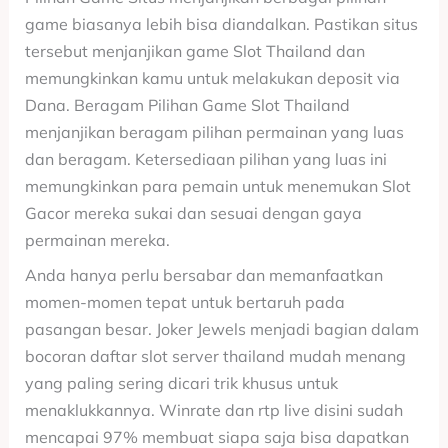
game biasanya lebih bisa diandalkan. Pastikan situs
tersebut menjanjikan game Slot Thailand dan
memungkinkan kamu untuk melakukan deposit via
Dana. Beragam Pilihan Game Slot Thailand
menjanjikan beragam pilihan permainan yang luas
dan beragam. Ketersediaan pilihan yang luas ini
memungkinkan para pemain untuk menemukan Slot
Gacor mereka sukai dan sesuai dengan gaya
permainan mereka.
Anda hanya perlu bersabar dan memanfaatkan
momen-momen tepat untuk bertaruh pada
pasangan besar. Joker Jewels menjadi bagian dalam
bocoran daftar slot server thailand mudah menang
yang paling sering dicari trik khusus untuk
menaklukkannya. Winrate dan rtp live disini sudah
mencapai 97% membuat siapa saja bisa dapatkan