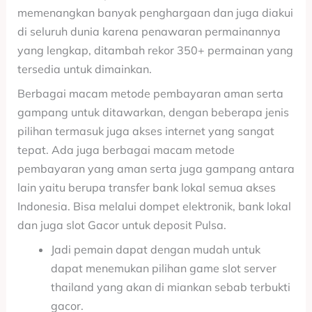
memenangkan banyak penghargaan dan juga diakui
di seluruh dunia karena penawaran permainannya
yang lengkap, ditambah rekor 350+ permainan yang
tersedia untuk dimainkan.
Berbagai macam metode pembayaran aman serta
gampang untuk ditawarkan, dengan beberapa jenis
pilihan termasuk juga akses internet yang sangat
tepat. Ada juga berbagai macam metode
pembayaran yang aman serta juga gampang antara
lain yaitu berupa transfer bank lokal semua akses
Indonesia. Bisa melalui dompet elektronik, bank lokal
dan juga slot Gacor untuk deposit Pulsa.
Jadi pemain dapat dengan mudah untuk
dapat menemukan pilihan game slot server
thailand yang akan di miankan sebab terbukti
gacor.