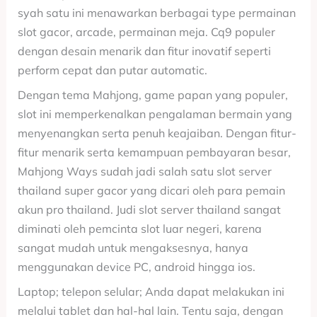
syah satu ini menawarkan berbagai type permainan
slot gacor, arcade, permainan meja. Cq9 populer
dengan desain menarik dan fitur inovatif seperti
perform cepat dan putar automatic.
Dengan tema Mahjong, game papan yang populer,
slot ini memperkenalkan pengalaman bermain yang
menyenangkan serta penuh keajaiban. Dengan fitur-
fitur menarik serta kemampuan pembayaran besar,
Mahjong Ways sudah jadi salah satu slot server
thailand super gacor yang dicari oleh para pemain
akun pro thailand. Judi slot server thailand sangat
diminati oleh pemcinta slot luar negeri, karena
sangat mudah untuk mengaksesnya, hanya
menggunakan device PC, android hingga ios.
Laptop; telepon selular; Anda dapat melakukan ini
melalui tablet dan hal-hal lain. Tentu saja, dengan