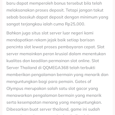
baru dapat memperoleh bonus tersebut bila telah
melaksanakan proses deposit. Tetapi jangan takut
sebab bosskuh dapat deposit dengan minimum yang
sangat terjangkau ialah cuma Rp25,000.
Bahkan juga situs slot server luar negeri kami
mendapatkan rekam jejak baik setiap barisan
pencinta slot lewat proses pembayaran cepat. Slot
server memainkan peran krusial dalam menentukan
kualitas dan keadilan permainan slot online. Slot
Server Thailand di QQMEGA368 telah terbukti
memberikan pengalaman bermain yang menarik dan
menguntungkan bagi para pemain. Gates of
Olympus merupakan salah satu slot gacor yang
menawarkan pengalaman bermain yang menarik
serta kesempatan menang yang menguntungkan.
Dibesarkan buat server thailand, game ini sudah