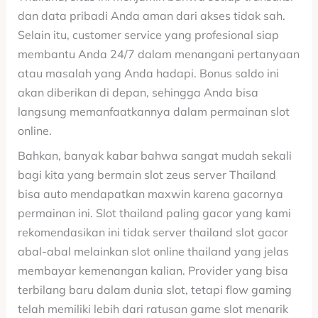
dan data pribadi Anda aman dari akses tidak sah.
Selain itu, customer service yang profesional siap
membantu Anda 24/7 dalam menangani pertanyaan
atau masalah yang Anda hadapi. Bonus saldo ini
akan diberikan di depan, sehingga Anda bisa
langsung memanfaatkannya dalam permainan slot
online.
Bahkan, banyak kabar bahwa sangat mudah sekali
bagi kita yang bermain slot zeus server Thailand
bisa auto mendapatkan maxwin karena gacornya
permainan ini. Slot thailand paling gacor yang kami
rekomendasikan ini tidak server thailand slot gacor
abal-abal melainkan slot online thailand yang jelas
membayar kemenangan kalian. Provider yang bisa
terbilang baru dalam dunia slot, tetapi flow gaming
telah memiliki lebih dari ratusan game slot menarik