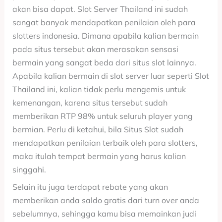
akan bisa dapat. Slot Server Thailand ini sudah
sangat banyak mendapatkan penilaian oleh para
slotters indonesia. Dimana apabila kalian bermain
pada situs tersebut akan merasakan sensasi
bermain yang sangat beda dari situs slot lainnya.
Apabila kalian bermain di slot server luar seperti Slot
Thailand ini, kalian tidak perlu mengemis untuk
kemenangan, karena situs tersebut sudah
memberikan RTP 98% untuk seluruh player yang
bermian. Perlu di ketahui, bila Situs Slot sudah
mendapatkan penilaian terbaik oleh para slotters,
maka itulah tempat bermain yang harus kalian
singgahi.
Selain itu juga terdapat rebate yang akan
memberikan anda saldo gratis dari turn over anda
sebelumnya, sehingga kamu bisa memainkan judi