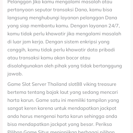
Pelanggan Jika kamu mengalami masalah atau
pertanyaan seputar transaksi Dana, kamu bisa
langsung menghubungi layanan pelanggan Dana
yang siap membantu kamu. Dengan layanan 24/7,
kamu tidak perlu khawatir jika mengalami masalah
di luar jam kerja. Dengan sistem enkripsi yang
canggih, kamu tidak perlu khawatir data pribadi
atau transaksi kamu akan bocor atau
disalahgunakan oleh pihak yang tidak bertanggung
jawab.
Game Slot Server Thailand slot88 viking treasure
bertema tentang bajak laut yang sedang mencari
harta karun. Game satu ini memiliki tampilan yang
sangat keren karena untuk mendapatkan jackpot
anda harus mengenai harta karun sehingga anda
bisa mendapatkan jackpot yang besar. Periksa
Pilihan Game Situs menjanjikan berbagai pilihan