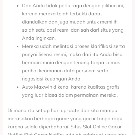
Dan Anda tidak perlu ragu dengan pilihan ini,
karena mereka telah terbukti dapat
diandalkan dan juga mudah untuk memilih
salah satu opsi resmi dan sah dari situs yang
Anda inginkan.
Mereka udah melintasi proses klarifikasi serta
punyai lisensi resmi, maka dari itu Anda bisa
bermain-main dengan tenang tanpa cemas
perihal keamanan data personal serta
negosiasi keuangan Anda.
Auto Maxwin dikenal karena kualitas grafis
yang luar biasa dalam permainan mereka.
Di mana rtp setiap hari up-date dan kita mampu
merasakan berbagai game yang gacor tanpa ragu
karena selalu diperbaharui. Situs Slot Online Gacor
NetEnt Slot Gacor NetEnt adalah salah satu provider