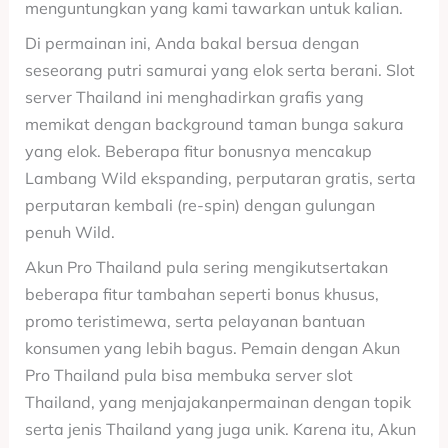
menguntungkan yang kami tawarkan untuk kalian.
Di permainan ini, Anda bakal bersua dengan
seseorang putri samurai yang elok serta berani. Slot
server Thailand ini menghadirkan grafis yang
memikat dengan background taman bunga sakura
yang elok. Beberapa fitur bonusnya mencakup
Lambang Wild ekspanding, perputaran gratis, serta
perputaran kembali (re-spin) dengan gulungan
penuh Wild.
Akun Pro Thailand pula sering mengikutsertakan
beberapa fitur tambahan seperti bonus khusus,
promo teristimewa, serta pelayanan bantuan
konsumen yang lebih bagus. Pemain dengan Akun
Pro Thailand pula bisa membuka server slot
Thailand, yang menjajakanpermainan dengan topik
serta jenis Thailand yang juga unik. Karena itu, Akun