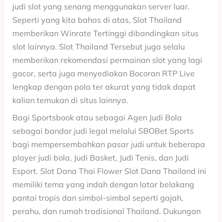
judi slot yang senang menggunakan server luar.
Seperti yang kita bahas di atas, Slot Thailand
memberikan Winrate Tertinggi dibandingkan situs
slot lainnya. Slot Thailand Tersebut juga selalu
memberikan rekomendasi permainan slot yang lagi
gacor, serta juga menyediakan Bocoran RTP Live
lengkap dengan pola ter akurat yang tidak dapat
kalian temukan di situs lainnya.
Bagi Sportsbook atau sebagai Agen Judi Bola
sebagai bandar judi legal melalui SBOBet Sports
bagi mempersembahkan pasar judi untuk beberapa
player judi bola, Judi Basket, Judi Tenis, dan Judi
Esport. Slot Dana Thai Flower Slot Dana Thailand ini
memiliki tema yang indah dengan latar belakang
pantai tropis dan simbol-simbol seperti gajah,
perahu, dan rumah tradisional Thailand. Dukungan