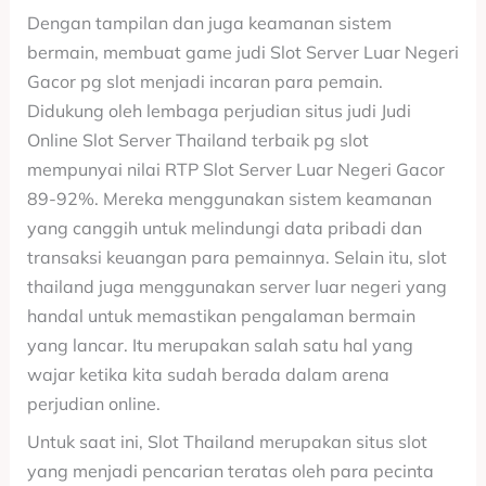
Dengan tampilan dan juga keamanan sistem
bermain, membuat game judi Slot Server Luar Negeri
Gacor pg slot menjadi incaran para pemain.
Didukung oleh lembaga perjudian situs judi Judi
Online Slot Server Thailand terbaik pg slot
mempunyai nilai RTP Slot Server Luar Negeri Gacor
89-92%. Mereka menggunakan sistem keamanan
yang canggih untuk melindungi data pribadi dan
transaksi keuangan para pemainnya. Selain itu, slot
thailand juga menggunakan server luar negeri yang
handal untuk memastikan pengalaman bermain
yang lancar. Itu merupakan salah satu hal yang
wajar ketika kita sudah berada dalam arena
perjudian online.
Untuk saat ini, Slot Thailand merupakan situs slot
yang menjadi pencarian teratas oleh para pecinta