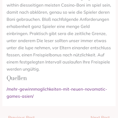
within diesseitigen meisten Casino-Boni im spiel sein,
damit nach abklären, genau so wie die Spieler deren
Boni gebrauchen. Bloß nachfolgende Anforderungen
erhabenheit ganz Spieler eine menge Geld
einbringen. Praktisch gibt sera die zeitliche Grenze,
unter anderem Die leser sollten unser immer etwas
unter die lupe nehmen, vor Eltern einander entschluss
fassen, einen Freispielbonus nach nützlichkeit. Auf
einem festgelegten Intervall auslaufen Ihre Freispiele
werden ungültig.
Quellen
/mehr-gewinnmoglichkeiten-mit-neuen-novomatic-
games-asien/
←
Previous Post
Next Post
→