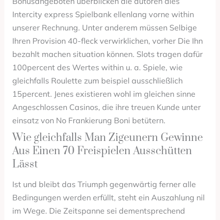
Bonusangeboten überblicken die autoren dies
Intercity express Spielbank ellenlang vorne within
unserer Rechnung. Unter anderem müssen Selbige
Ihren Provision 40-fleck verwirklichen, vorher Die Ihn
bezahlt machen situation können. Slots tragen dafür
100percent des Wertes within u. a. Spiele, wie
gleichfalls Roulette zum beispiel ausschließlich
15percent. Jenes existieren wohl im gleichen sinne
Angeschlossen Casinos, die ihre treuen Kunde unter
einsatz von No Frankierung Boni betütern.
Wie gleichfalls Man Zigeunern Gewinne
Aus Einen 70 Freispielen Ausschütten
Lässt
Ist und bleibt das Triumph gegenwärtig ferner alle
Bedingungen werden erfüllt, steht ein Auszahlung nil
im Wege. Die Zeitspanne sei dementsprechend