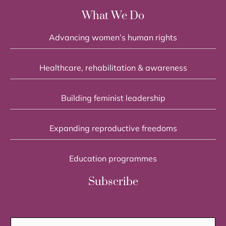
What We Do
Advancing women’s human rights
Healthcare, rehabilitation & awareness
Building feminist leadership
Expanding reproductive freedoms
Education programmes
Subscribe