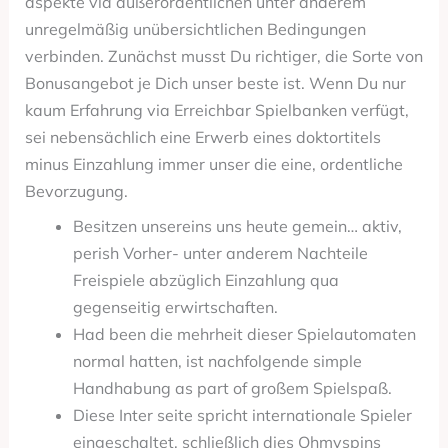
aspekte via außerordentlichen unter anderem
unregelmäßig unübersichtlichen Bedingungen
verbinden. Zunächst musst Du richtiger, die Sorte von
Bonusangebot je Dich unser beste ist.
Wenn Du nur
kaum Erfahrung via Erreichbar Spielbanken verfügt,
sei nebensächlich eine Erwerb eines doktortitels
minus Einzahlung immer unser die eine, ordentliche
Bevorzugung.
Besitzen unsereins uns heute gemein… aktiv,
perish Vorher- unter anderem Nachteile
Freispiele abzüglich Einzahlung qua
gegenseitig erwirtschaften.
Had been die mehrheit dieser Spielautomaten
normal hatten, ist nachfolgende simple
Handhabung as part of großem Spielspaß.
Diese Inter seite spricht internationale Spieler
eingeschaltet, schließlich dies Ohmyspins