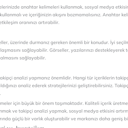
erinizde anahtar kelimeleri kullanmak, sosyal medya etkisini
kullanmalı ve içeriğinizin akışını bozmamalısınız. Anahtar keli
ileşim oranınızı artırabilir.
er, üzerinde durmanız gereken önemli bir konudur. İyi seçilmi
aşmasını sağlayabilir. Görseller, yazılarınızı destekleyerek tak
almasını sağlayabilir.
akipçi analizi yapmanız önemlidir. Hangi tür içeriklerin takipç
ğınızı analiz ederek stratejilerinizi geliştirebilirsiniz. Takip
.
tmeler için büyük bir önem taşımaktadır. Kaliteli içerik üret
anmak ve takipçi analizi yapmak, sosyal medya etkisini artırma
da güçlü bir varlık oluşturabilir ve markanızı daha geniş bir k