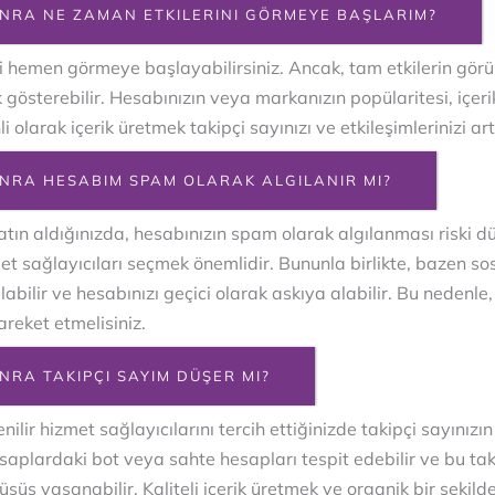
ONRA NE ZAMAN ETKILERINI GÖRMEYE BAŞLARIM?
ni hemen görmeye başlayabilirsiniz. Ancak, tam etkilerin görülm
ık gösterebilir. Hesabınızın veya markanızın popülaritesi, içerik
nli olarak içerik üretmek takipçi sayınızı ve etkileşimlerinizi a
ONRA HESABIM SPAM OLARAK ALGILANIR MI?
tın aldığınızda, hesabınızın spam olarak algılanması riski d
met sağlayıcıları seçmek önemlidir. Bununla birlikte, bazen so
abilir ve hesabınızı geçici olarak askıya alabilir. Bu nedenle, 
areket etmelisiniz.
NRA TAKIPÇI SAYIM DÜŞER MI?
nilir hizmet sağlayıcılarını tercih ettiğinizde takipçi sayınızı
plardaki bot veya sahte hesapları tespit edebilir ve bu takip
üşüş yaşanabilir. Kaliteli içerik üretmek ve organik bir şeki