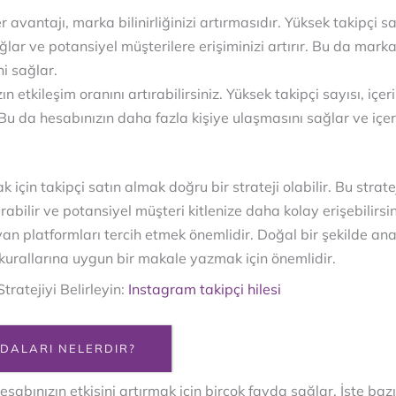
r avantajı, marka bilinirliğinizi artırmasıdır. Yüksek takipçi
ar ve potansiyel müşterilere erişiminizi artırır. Bu da markanız
ni sağlar.
n etkileşim oranını artırabilirsiniz. Yüksek takipçi sayısı, içe
u da hesabınızın daha fazla kişiye ulaşmasını sağlar ve içeri
k için takipçi satın almak doğru bir strateji olabilir. Bu strat
rtırabilir ve potansiyel müşteri kitlenize daha kolay erişebilirsi
ayan platformları tercih etmek önemlidir. Doğal bir şekilde ana
kurallarına uygun bir makale yazmak için önemlidir.
ratejiyi Belirleyin:
Instagram takipçi hilesi
YDALARI NELERDIR?
abınızın etkisini artırmak için birçok fayda sağlar. İşte bazı