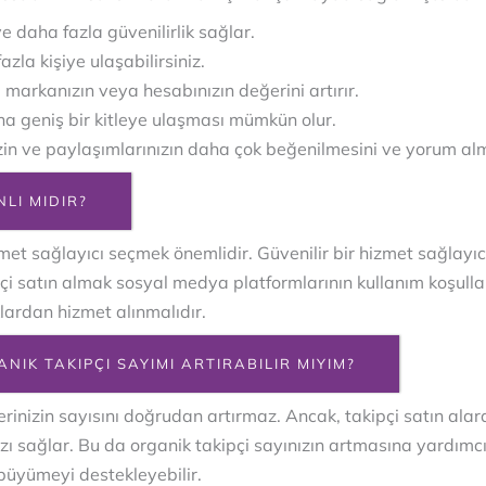
 daha fazla güvenilirlik sağlar.
fazla kişiye ulaşabilirsiniz.
 markanızın veya hesabınızın değerini artırır.
aha geniş bir kitleye ulaşması mümkün olur.
nizin ve paylaşımlarınızın daha çok beğenilmesini ve yorum al
LI MIDIR?
izmet sağlayıcı seçmek önemlidir. Güvenilir bir hizmet sağlayıc
çi satın almak sosyal medya platformlarının kullanım koşullar
klardan hizmet alınmalıdır.
NIK TAKIPÇI SAYIMI ARTIRABILIR MIYIM?
lerinizin sayısını doğrudan artırmaz. Ancak, takipçi satın ala
ı sağlar. Bu da organik takipçi sayınızın artmasına yardımcı ol
 büyümeyi destekleyebilir.