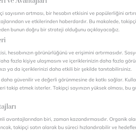
ri ve Avantajları
sayısının artması, bir hesabın etkisini ve popülerliğini artıra
ntajlarından ve etkilerinden haberdardır. Bu makalede, takipçi
den bunun doğru bir strateji olduğunu açıklayacağız.
ri
kisi, hesabınızın görünürlüğünü ve erişimini artırmasıdır. So
 daha fazla kişiye ulaşmasını ve içeriklerinizin daha fazla gö
zı ya da içeriklerinizi daha etkili bir şekilde tanıtabilirsiniz.
in daha güvenilir ve değerli görünmesine de katkı sağlar. Kulla
eri takip etmek isterler. Takipçi sayınızın yüksek olması, bu
ajları
li avantajlarından biri, zaman kazandırmasıdır. Organik ol
Ancak, takipçi satın alarak bu süreci hızlandırabilir ve hedefl