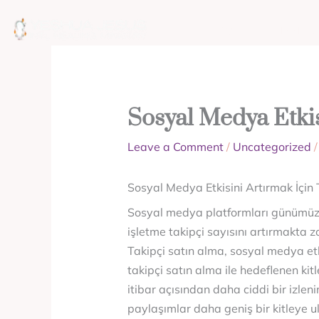
Skip
to
ABOUT
MISSION
content
Sosyal Medya Etkis
Leave a Comment
/
Uncategorized
/
Sosyal Medya Etkisini Artırmak İçin
Sosyal medya platformları günümüzde b
işletme takipçi sayısını artırmakta z
Takipçi satın alma, sosyal medya etkis
takipçi satın alma ile hedeflenen ki
itibar açısından daha ciddi bir izlen
paylaşımlar daha geniş bir kitleye ul